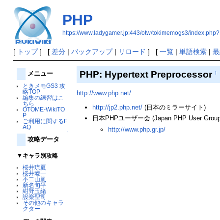
PHP
https://www.ladygamer.jp:443/otw/tokimemogs3/index.ph
[
トップ
] [
差分
|
バックアップ
|
リロード
] [
一覧
|
単語検索
|
最
PHP: Hypertext Preprocessor
メニュー
†
ときメモGS3 攻
略TOP
http://www.php.net/
編集の練習はこ
ちら
http://jp2.php.net/
(日本のミラーサイト)
OTOME-WikiTO
P
日本PHPユーザー会 (Japan PHP User Group
ご利用に関するF
AQ
http://www.php.gr.jp/
↑
攻略データ
▼キャラ別攻略
桜井琉夏
桜井琥一
不二山嵐
新名旬平
紺野玉緒
設楽聖司
その他のキャラ
クター