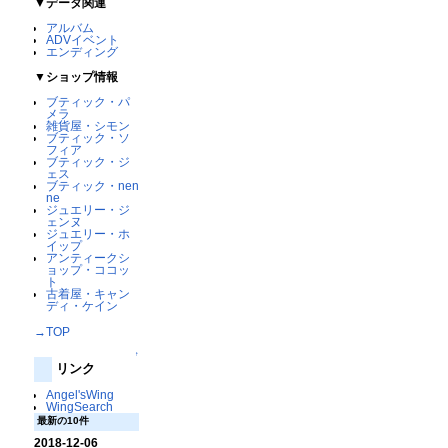
▼データ関連
アルバム
ADVイベント
エンディング
▼ショップ情報
ブティック・パ
メラ
雑貨屋・シモン
ブティック・ソ
フィア
ブティック・ジ
ェス
ブティック・nen
ne
ジュエリー・ジ
ェンヌ
ジュエリー・ホ
イップ
アンティークシ
ョップ・ココッ
ト
古着屋・キャン
ディ・ケイン
→TOP
↑
リンク
Angel'sWing
WingSearch
最新の10件
2018-12-06