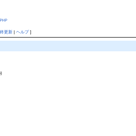
p?PHP
終更新
|
ヘルプ
]
)