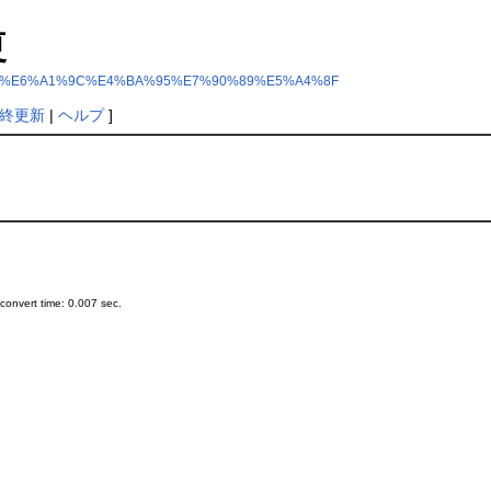
夏
ndex.php?%E6%A1%9C%E4%BA%95%E7%90%89%E5%A4%8F
終更新
|
ヘルプ
]
onvert time: 0.007 sec.