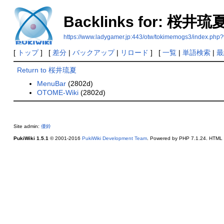
Backlinks for: 桜井琉
https://www.ladygamer.jp:443/otw/tokimemogs3/i
[
トップ
] [
差分
|
バックアップ
|
リロード
] [
一覧
|
単語検索
|
最
Return to 桜井琉夏
MenuBar
(2802d)
OTOME-Wiki
(2802d)
Site admin:
優鈴
PukiWiki 1.5.1
© 2001-2016
PukiWiki Development Team
. Powered by PHP 7.1.24. HTML c