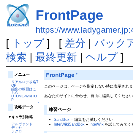
FrontPage
https://www.ladygamer.jp
[
トップ
] [
差分
|
バック
検索
|
最終更新
|
ヘルプ
]
FrontPage
メニュー
†
リアルロデ攻略T
OP
このページは、ページを指定しない時に表示され
編集の練習はこ
ちら
あなたのサイトに合わせ、自由に編集してくださ
OTOME-WikiTO
P
↑
攻略データ
†
練習ページ
▼キャラ別攻略
SandBox
-- 編集をお試しください
InterWikiSandBox
--
InterWiki
を試してみてく
アルヴァンド
ディセ
ラクロ