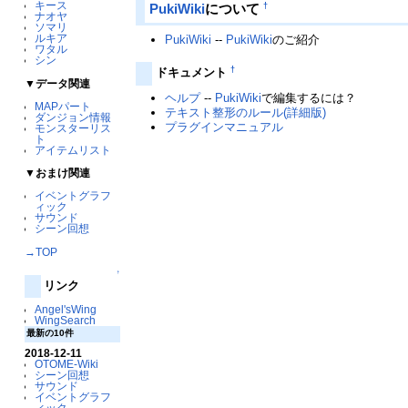
キース
†
PukiWiki
について
ナオヤ
ソマリ
ルキア
PukiWiki
--
PukiWiki
のご紹介
ワタル
シン
†
ドキュメント
▼データ関連
ヘルプ
--
PukiWiki
で編集するには？
MAPパート
テキスト整形のルール(詳細版)
ダンジョン情報
プラグインマニュアル
モンスターリス
ト
アイテムリスト
▼おまけ関連
イベントグラフ
ィック
サウンド
シーン回想
→TOP
↑
リンク
Angel'sWing
WingSearch
最新の10件
2018-12-11
OTOME-Wiki
シーン回想
サウンド
イベントグラフ
ィック