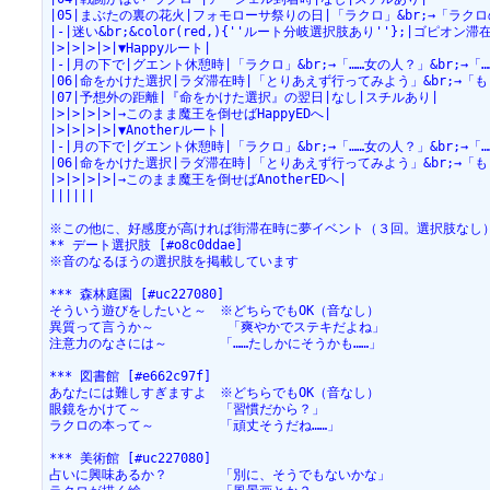
|05|まぶたの裏の花火|フォモローサ祭りの日|「ラクロ」&br;→「ラク
|-|迷い&br;&color(red,){''ルート分岐選択肢あり''};|ゴピオン滞
|>|>|>|>|▼Happyルート|
|-|月の下で|グエント休憩時|「ラクロ」&br;→「……女の人？」&br;→「…
|06|命をかけた選択|ラダ滞在時|「とりあえず行ってみよう」&br;→「も
|07|予想外の距離|『命をかけた選択』の翌日|なし|スチルあり|
|>|>|>|>|→このまま魔王を倒せばHappyEDへ|
|>|>|>|>|▼Anotherルート|
|-|月の下で|グエント休憩時|「ラクロ」&br;→「……女の人？」&br;→「…
|06|命をかけた選択|ラダ滞在時|「とりあえず行ってみよう」&br;→「も
|>|>|>|>|→このまま魔王を倒せばAnotherEDへ|
||||||
※この他に、好感度が高ければ街滞在時に夢イベント（３回。選択肢なし
** デート選択肢 [#o8c0ddae]
※音のなるほうの選択肢を掲載しています
*** 森林庭園 [#uc227080]
そういう遊びをしたいと～　※どちらでもOK（音なし）
異質って言うか～　　　　　 「爽やかでステキだよね」
注意力のなさには～　　　　「……たしかにそうかも……」
*** 図書館 [#e662c97f]
あなたには難しすぎますよ　※どちらでもOK（音なし）
眼鏡をかけて～　　　　　　「習慣だから？」
ラクロの本って～　　　　　「頑丈そうだね……」
*** 美術館 [#uc227080]
占いに興味あるか？　　　　「別に、そうでもないかな」