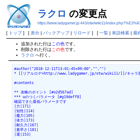
ラクロ
の変更点
https://www.ladygamer.jp:443/otw/wiki11/index.php
[
トップ
] [
差分
|
バックアップ
|
リロード
] [
一覧
|
単語検索
|
最
追加された行は
この色
です。
削除された行は
この色
です。
ラクロ
へ行く。
#author("2018-12-11T13:01:45+09:00","","")
* [[リアルロデ>http://www.ladygamer.jp/otw/wiki11/]]/キ
#contents
** 攻略のポイント [#o2d567ad]
*** ◎のつくパラメータ [#g19deff8]
確認できた最低パラメータです
|力|171|
|知性|114|
|魔力|105|
|体力|173|
|耐久力|167|
|素早さ|181|
|運|153|