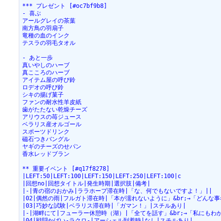
*** プレゼント [#oc7bf9b8]
- 喜ぶ
アールグレイの茶葉
南方鳥の羽扇子
竜種の血のインク
テスラの羽毛タオル
- あと一歩
真いやしのハーブ
真こころのハーブ
アイテム屋の呼び鈴
ロデオの呼び鈴
シキの揚げ菓子
ファンの耐水性羊皮紙
歯がたたない乾燥チーズ
アリウスの苺ジュース
ベラリス産オルゴール
スポーツドリンク
磁石つきバングル
ヤギのチーズのせパン
香水レッドブラン
** 重要イベント [#q17f8278]
|LEFT:50|LEFT:100|LEFT:150|LEFT:250|LEFT:100|c
|回想no|回想タイトル|発生時期|選択肢|備考|
|-|青の宿のおかみ|ララホープ滞在時|「な、何でもないですよ！」||
|02|偶然の雨|フルガト滞在時|「本が濡れないように」&br;→「どんな
|03|巧妙な試験|ベラリス滞在時|「ガマン！」|スチルあり|
|-|湖畔にて|フューラー休憩時（湖）|「全てを話す」&br;→「私にもわか
|04|戦闘かばい-ラクロ-|アーシェル到着時|なし|スチルあり|