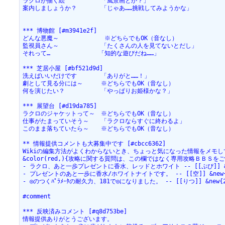
ラクロが描く絵　　　　　　「風景画とか？」
案内しましょうか？　　　　「じゃあ……挑戦してみようかな」
*** 博物館 [#m3941e2f]
どんな悪魔～　　　　　　　 ※どちらでもOK（音なし）
監視員さん～　　　　　　　「たくさんの人を見てないとだし」
それって…　　　　　　　　「知的な遊びだね……」
*** 芝居小屋 [#bf521d9d]
洗えばいいだけです　　　　「ありがと……！」
劇として見る分には～　　　※どちらでもOK（音なし）
何を演じたい？　　　　　　「やっぱりお姫様かな？」
*** 展望台 [#d19da785]
ラクロのジャケットって～　※どちらでもOK（音なし）
仕事がたまっていそう～　　「ラクロならすぐに終わるよ」
このまま落ちていたら～　　※どちらでもOK（音なし）
** 情報提供コメントも大募集中です [#cbcc6362]
Wikiの編集方法がよくわからないとき、ちょっと気になった情報をメモ
&color(red,){攻略に関する質問は、この欄ではなく専用攻略ＢＢＳ
- ラクロ、あと一歩プレゼントに香水、レッドとホワイト -- [[ぷぴ]] &new{2
- プレゼントのあと一歩に香水/ホワイトナイトです。 -- [[空]] &new{2008
- ◎のつくﾊﾟﾗﾒｰﾀの耐久力、181で◎になりました。 -- [[りつ]] &new{200
#comment
*** 反映済みコメント [#q8d753be]
情報提供ありがとうございます。