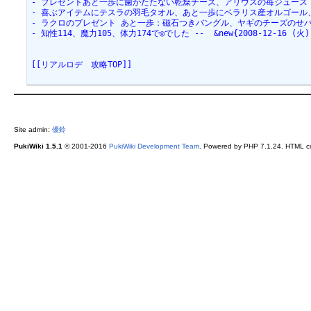
- プレゼントあと一歩に歯がたたない乾燥チーズ、アリウスの苺ジュース -- [[マイ]
- 喜ぶアイテムにテスラの羽毛タオル、あと一歩にベラリス産オルゴール、スポーツドリ
- ラクロのプレゼント あと一歩：磁石つきバングル、ヤギのチーズのせパン -- [[唯
- 知性114、魔力105、体力174で◎でした --  &new{2008-12-16 (火) 
[[リアルロデ　攻略TOP]]
Site admin:
優鈴
PukiWiki 1.5.1
© 2001-2016
PukiWiki Development Team
. Powered by PHP 7.1.24. HTML co