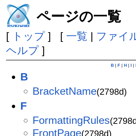
ページの一覧
[
トップ
] [
一覧
|
ファイ
ヘルプ
]
B
|
F
|
H
|
I
|
B
BracketName
(2798d)
F
FormattingRules
(2798d
FrontPage
(2798d)