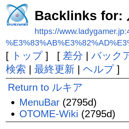
Backlinks fo
https://www.ladygamer.jp:
%E3%83%AB%E3%82%AD%E3
[
トップ
] [
差分
|
バック
検索
|
最終更新
|
ヘルプ
]
Return to ルキア
MenuBar
(2795d)
OTOME-Wiki
(2795d)