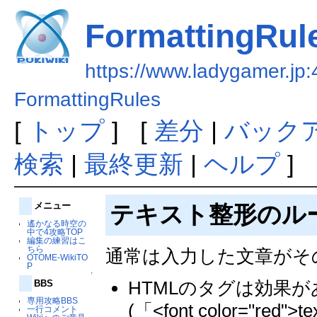
FormattingRul
https://www.ladygamer.jp:
FormattingRules
[
トップ
] [
差分
|
バック
検索
|
最終更新
|
ヘルプ
]
メニュー
テキスト整形のル
遙かなる時空の
中で4攻略TOP
編集の練習はこ
ちら
通常は入力した文章がそ
OTOME-WikiTO
P
↑
HTMLのタグは効果
BBS
専用攻略BBS
(「<font color="r
一行コメント