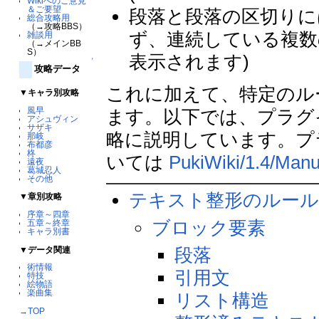
Wikiへのご意見
＆ご要望
段落と段落の区切りに
総合攻略用
（→攻略BBS）
ず、連続している複数
雑談用
（→メインBB
S）
表示されます)
↑
攻略データ
これに加えて、特定のル
▼キャラ別攻略
風早
ます。以下では、プラグ
アシュヴィン
サザキ
略に説明しています。プ
那岐
布都彦
柊
いては
PukiWiki/1.4/Manu
遠夜
葛城忍人
その他
テキスト整形のルー
▼章別攻略
序章～四章
ブロック要素
五章～終章
キャラ別書
段落
▼データ関連
術情報
引用文
特技
絵物語
楽曲集
リスト構造
→TOP