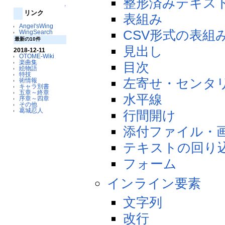
整形済みテキス
↑
リンク
表組み
Angel'sWing
CSV形式の表組
WingSearch
最新の10件
見出し
2018-12-11
OTOME-Wiki
楽曲集
目次
絵物語
特技
左寄せ・センタ
術情報
キャラ別書
五章～終章
水平線
序章～四章
その他
葛城忍人
行間開け
添付ファイル・
テキストの回り
フォーム
インライン要素
文字列
改行