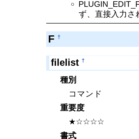
PLUGIN_EDI
ず、直接入力され
F
†
†
filelist
種別
コマンド
重要度
★☆☆☆☆
書式