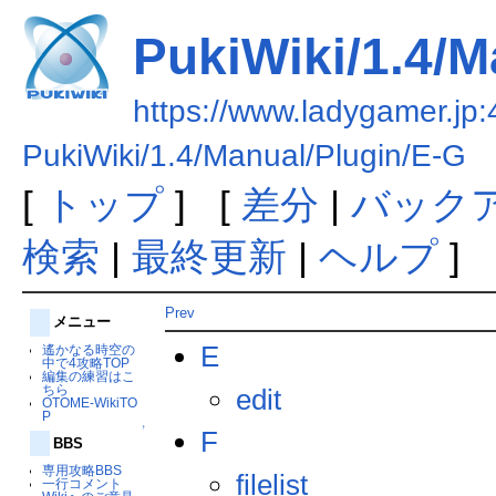
PukiWiki/1.4/M
https://www.ladygamer.jp:
PukiWiki/1.4/Manual/Plugin/E-G
[
トップ
] [
差分
|
バック
検索
|
最終更新
|
ヘルプ
]
Prev
メニュー
E
遙かなる時空の
中で4攻略TOP
編集の練習はこ
ちら
edit
OTOME-WikiTO
P
↑
F
BBS
専用攻略BBS
filelist
一行コメント