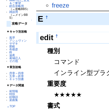
Wikiへのご意見
＆ご要望
freeze
総合攻略用
（→攻略BBS）
雑談用
（→メインBB
E
†
S）
↑
攻略データ
▼キャラ別攻略
†
edit
風早
アシュヴィン
サザキ
那岐
種別
布都彦
柊
遠夜
葛城忍人
コマンド
その他
▼章別攻略
インライン型プラ
序章～四章
五章～終章
キャラ別書
重要度
▼データ関連
術情報
★★★★★
特技
絵物語
楽曲集
書式
→TOP