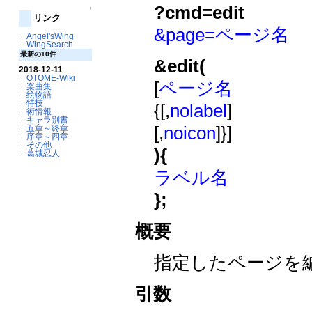
?cmd=edit
↑
リンク
&page=ページ名
Angel'sWing
WingSearch
最新の10件
&edit(
2018-12-11
OTOME-Wiki
[
ページ名
楽曲集
絵物語
特技
{[,
nolabel
]
術情報
キャラ別書
[,
noicon
]}]
五章～終章
序章～四章
その他
){
葛城忍人
ラベル名
};
概要
指定したページを
引数