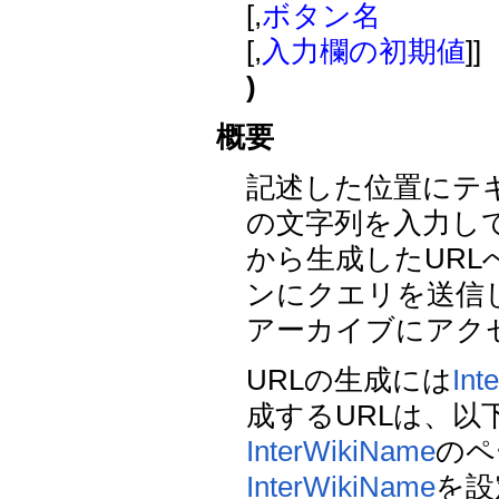
[,
ボタン名
[,
入力欄の初期値
]]
)
概要
記述した位置にテ
の文字列を入力してボ
から生成したUR
ンにクエリを送信
アーカイブにアク
URLの生成には
Int
成するURLは、以
InterWikiName
のペ
InterWikiName
を設