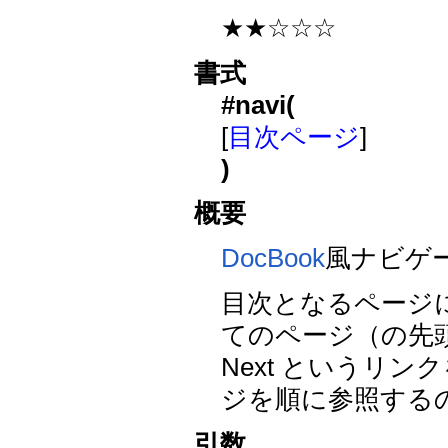
★★☆☆☆
書式
#navi(
[
目次ページ
]
)
概要
DocBook
風ナビゲ
目次となるページ
てのページ（の先頭と
Next というリ
ジを順に参照する
引数