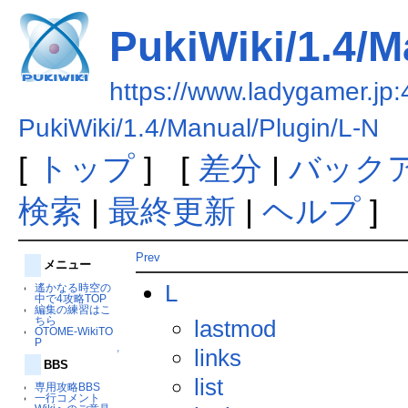
PukiWiki/1.4/M
https://www.ladygamer.jp:
PukiWiki/1.4/Manual/Plugin/L-N
[
トップ
] [
差分
|
バック
検索
|
最終更新
|
ヘルプ
]
Prev
メニュー
L
遙かなる時空の
中で4攻略TOP
編集の練習はこ
ちら
lastmod
OTOME-WikiTO
P
links
↑
BBS
list
専用攻略BBS
一行コメント