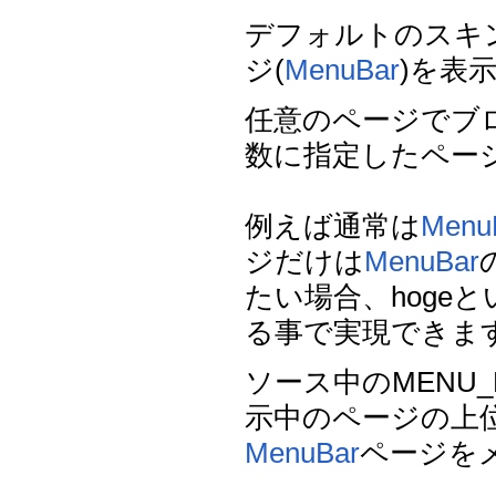
デフォルトのスキ
ジ(
MenuBar
)を表
任意のページでブ
数に指定したペー
例えば通常は
Menu
ジだけは
MenuBar
たい場合、hogeとい
る事で実現できま
ソース中のMENU_E
示中のページの上
MenuBar
ページを