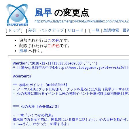
風早
の変更点
https://www.ladygamer.jp:443/otw/wiki9/index.php?%E
[
トップ
] [
差分
|
バックアップ
|
リロード
] [
一覧
|
単語検索
|
最
追加された行は
この色
です。
削除された行は
この色
です。
風早
へ行く。
#author("2018-12-11T13:33:03+09:00","","")
* [[遙かなる時空の中で4>http://www.ladygamer.jp/otw/wiki9
#contents
** 攻略のポイント [#cbb82bb5]
- ノーマルEDとグッドEDがあり、グッドを見るには八葉（風早ノーマルE
- 心の天秤に関わるイベント以外の強制イベント分選択肢は章別攻略[[序章
*** 心の天秤 [#v648a1f3]
- 一章『いくつかの約束』
御木邑で力を示す前に、国見砦にいる風早に話しかけ、心の天秤を動かす
→「……うん、わかった　約束するよ」