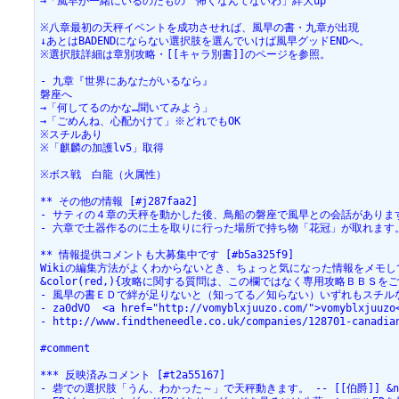
→「風早が一緒にいるのだもの　怖くなんてないわ」絆大up
※八章最初の天秤イベントを成功させれば、風早の書・九章が出現
↓あとはBADENDにならない選択肢を選んでいけば風早グッドENDへ。
※選択肢詳細は章別攻略・[[キャラ別書]]のページを参照。
- 九章『世界にあなたがいるなら』
磐座へ
→「何してるのかな…聞いてみよう」
→「ごめんね、心配かけて」※どれでもOK
※スチルあり
※「麒麟の加護lv5」取得
※ボス戦　白龍（火属性）
** その他の情報 [#j287faa2]
- サティの４章の天秤を動かした後、鳥船の磐座で風早との会話がありま
- 六章で土器作るのに土を取りに行った場所で持ち物「花冠」が取れます
** 情報提供コメントも大募集中です [#b5a325f9]
Wikiの編集方法がよくわからないとき、ちょっと気になった情報をメモ
&color(red,){攻略に関する質問は、この欄ではなく専用攻略ＢＢＳ
- 風早の書ＥＤで絆が足りないと（知ってる／知らない）いずれもスチルなしのエ
- za0dVO  <a href="http://vomyblxjuuzo.com/">vomyblxjuuzo
- http://www.findtheneedle.co.uk/companies/128701-canadia
#comment
*** 反映済みコメント [#t2a55167]
- 砦での選択肢「うん、わかった～」で天秤動きます。 -- [[伯爵]] &new{20