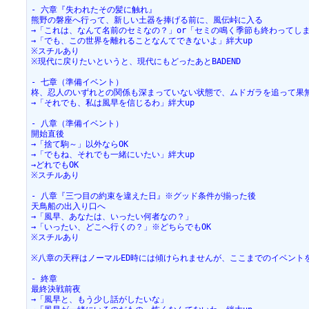
- 六章『失われたその髪に触れ』
熊野の磐座へ行って、新しい土器を捧げる前に、風伝峠に入る
→「これは、なんて名前のセミなの？」or「セミの鳴く季節も終わってし
→「でも、この世界を離れることなんてできないよ」絆大up
※スチルあり
※現代に戻りたいというと、現代にもどったあとBADEND
- 七章（準備イベント）
柊、忍人のいずれとの関係も深まっていない状態で、ムドガラを追って果
→「それでも、私は風早を信じるわ」絆大up
- 八章（準備イベント）
開始直後
→「捨て駒～」以外ならOK
→「でもね、それでも一緒にいたい」絆大up
→どれでもOK
※スチルあり
- 八章『三つ目の約束を違えた日』※グッド条件が揃った後
天鳥船の出入り口へ
→「風早、あなたは、いったい何者なの？」
→「いったい、どこへ行くの？」※どちらでもOK
※スチルあり
※八章の天秤はノーマルED時には傾けられませんが、ここまでのイベント
- 終章
最終決戦前夜
→「風早と、もう少し話がしたいな」