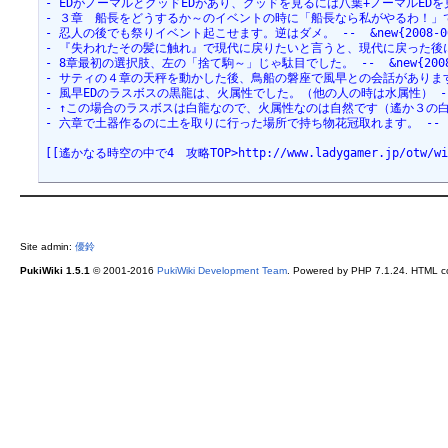
- EDがノーマルとグッドEDがあり、グッドを見るには八葉+ノーマルEDを見る必要有り
- ３章　船長をどうするか～のイベントの時に「船長なら私がやるわ！」で高感度ＵＰ。 
- 忍人の後でも祭りイベント起こせます。逆はダメ。 --  &new{2008-06-2
- 『失われたその髪に触れ』で現代に戻りたいと言うと、現代に戻った後にバッドED
- 8章最初の選択肢、左の「捨て駒～」じゃ駄目でした。 --  &new{2008-06
- サティの４章の天秤を動かした後、鳥船の磐座で風早との会話があります。いや、本当
- 風早EDのラスボスの黒龍は、火属性でした。（他の人の時は水属性） -- [[ゆり]
- ↑この場合のラスボスは白龍なので、火属性なのは自然です（遙か３の白龍も火属性で
- 六章で土器作るのに土を取りに行った場所で持ち物花冠取れます。 -- [[咲黒]] 
[[遙かなる時空の中で4　攻略TOP>http://www.ladygamer.jp/otw/wi
Site admin:
優鈴
PukiWiki 1.5.1
© 2001-2016
PukiWiki Development Team
. Powered by PHP 7.1.24. HTML co