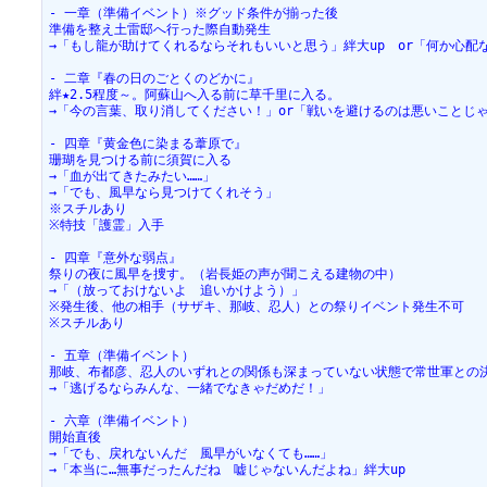
- 一章（準備イベント）※グッド条件が揃った後
準備を整え土雷邸へ行った際自動発生
→「もし龍が助けてくれるならそれもいいと思う」絆大up　or「何か心配
- 二章『春の日のごとくのどかに』
絆★2.5程度～。阿蘇山へ入る前に草千里に入る。
→「今の言葉、取り消してください！」or「戦いを避けるのは悪いことじ
- 四章『黄金色に染まる葦原で』
珊瑚を見つける前に須賀に入る
→「血が出てきたみたい……」
→「でも、風早なら見つけてくれそう」
※スチルあり
※特技「護霊」入手
- 四章『意外な弱点』
祭りの夜に風早を捜す。（岩長姫の声が聞こえる建物の中）
→「（放っておけないよ　追いかけよう）」
※発生後、他の相手（サザキ、那岐、忍人）との祭りイベント発生不可
※スチルあり
- 五章（準備イベント）
那岐、布都彦、忍人のいずれとの関係も深まっていない状態で常世軍との
→「逃げるならみんな、一緒でなきゃだめだ！」
- 六章（準備イベント）
開始直後
→「でも、戻れないんだ　風早がいなくても……」
→「本当に…無事だったんだね　嘘じゃないんだよね」絆大up