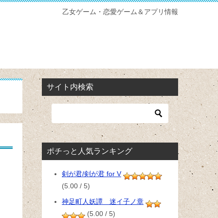
乙女ゲーム・恋愛ゲーム＆アプリ情報
サイト内検索
ポチっと人気ランキング
剣が君/剣が君 for V
(5.00 / 5)
神足町人妖譚 迷イ子ノ章
(5.00 / 5)