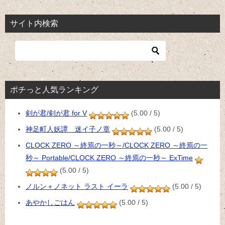
サイト内検索
ポチっと人気ランキング
剣が君/剣が君 for V
(5.00 / 5)
神足町人妖譚 迷イ子ノ章
(5.00 / 5)
CLOCK ZERO ～終焉の一秒～/CLOCK ZERO ～終焉の一
秒～ Portable/CLOCK ZERO ～終焉の一秒～ ExTime
(5.00 / 5)
ノルン＋ノネット ラスト イーラ
(5.00 / 5)
あやかしごはん
(5.00 / 5)