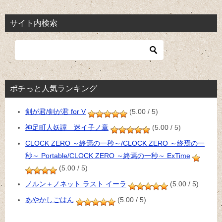
サイト内検索
ポチっと人気ランキング
剣が君/剣が君 for V
(5.00 / 5)
神足町人妖譚 迷イ子ノ章
(5.00 / 5)
CLOCK ZERO ～終焉の一秒～/CLOCK ZERO ～終焉の一
秒～ Portable/CLOCK ZERO ～終焉の一秒～ ExTime
(5.00 / 5)
ノルン＋ノネット ラスト イーラ
(5.00 / 5)
あやかしごはん
(5.00 / 5)