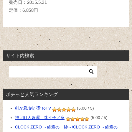
発売日：2015.5.21
定価：6,858円
サイト内検索
ポチっと人気ランキング
剣が君/剣が君 for V
(5.00 / 5)
神足町人妖譚 迷イ子ノ章
(5.00 / 5)
CLOCK ZERO ～終焉の一秒～/CLOCK ZERO ～終焉の一