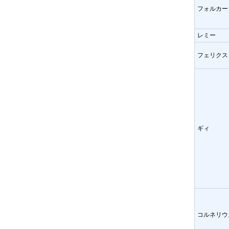
フォルカー
レミー
フェリクス
ギィ
コルネリウ