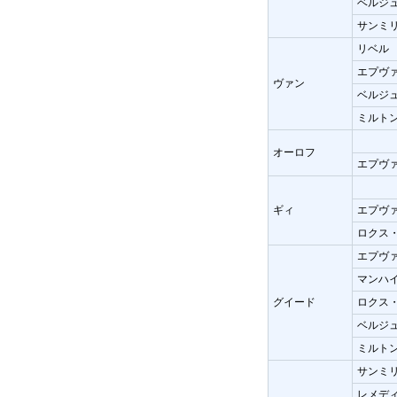
ベルジ
サンミ
リベル
エプヴ
ヴァン
ベルジ
ミルト
オーロフ
エプヴ
ギィ
エプヴ
ロクス
エプヴ
マンハ
グイード
ロクス
ベルジ
ミルト
サンミ
レメデ