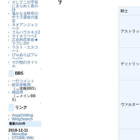
そしてこの宇宙
にきらめく君の
詩
騎士
遙かなる時空の
中で３運命の迷
宮
ネオアンジェリ
ーク
アストラッ
フルハウスキス2
マイネリーベ2
乙女的恋革命★
ラブレボ!!
ラスト・エスコ
ート
ぴゅあらばフレ
ーバー
その他のタイト
ディトリッ
ル
↑
BBS
一行コメント
総合攻略用
（→攻略BBS）
雑談用
（→メインBB
S）
↑
ヴァルター
リンク
Angel'sWing
WingSearch
最新の20件
2018-12-11
MenuBar
OTOME-Wiki