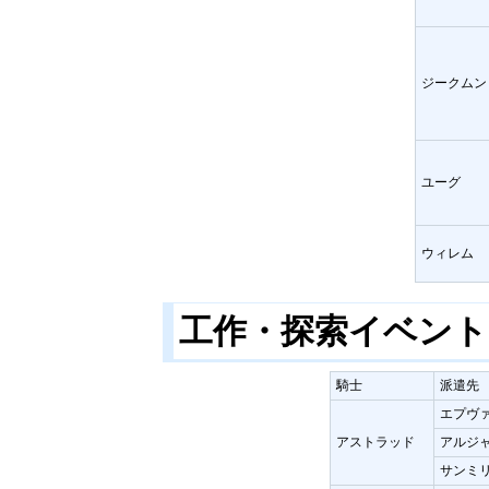
ジークムン
ユーグ
ウィレム
工作・探索イベン
騎士
派遣先
エプヴ
アストラッド
アルジ
サンミ