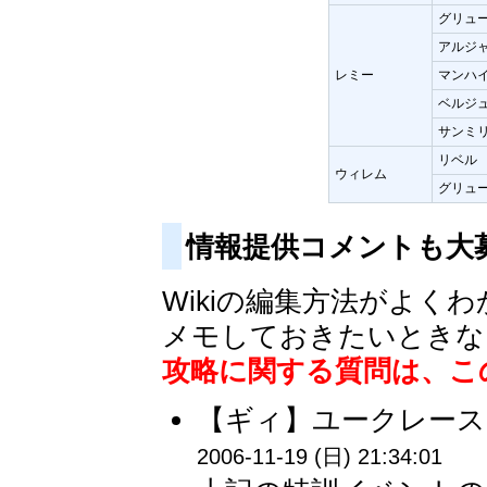
グリュ
アルジ
レミー
マンハ
ベルジ
サンミ
リベル
ウィレム
グリュ
情報提供コメントも大
Wikiの編集方法がよ
メモしておきたいときな
攻略に関する質問は、こ
【ギィ】ユークレース
2006-11-19 (日) 21:34:01