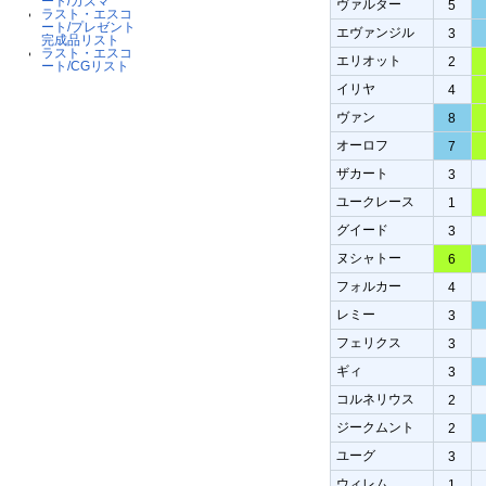
ート/カズマ
ヴァルター
5
ラスト・エスコ
ート/プレゼント
エヴァンジル
3
完成品リスト
ラスト・エスコ
エリオット
2
ート/CGリスト
イリヤ
4
ヴァン
8
オーロフ
7
ザカート
3
ユークレース
1
グイード
3
ヌシャトー
6
フォルカー
4
レミー
3
フェリクス
3
ギィ
3
コルネリウス
2
ジークムント
2
ユーグ
3
ウィレム
1