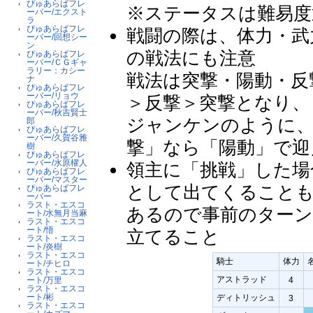
ぴゅあらばフレ
※ステータスは難易度通
ーバー/エクスト
ラ
ぴゅあらばフレ
戦闘の際は、体力・武
ーバー/回想シー
ン
の戦法にも注意
ぴゅあらばフレ
ーバー/ＣＧギャ
ラリー：カシー
戦法は突撃・陽動・反
ナ
ぴゅあらばフレ
ーバー/リョウ
＞反撃＞突撃となり、
ぴゅあらばフレ
ーバー/秋吉賢士
ジャンケンのように、
郎
ぴゅあらばフレ
ーバー/久賀谷雅
撃」なら「陽動」で迎
樹
ぴゅあらばフレ
ーバー/水原櫂人
領主に「挑戦」した場
ぴゅあらばフレ
ーバー/マスター
として出てくること
ぴゅあらばフレ
ーバー
ラスト・エスコ
あるので事前のターン
ート/水無月当麻
ラスト・エスコ
ート/悟
立てること
ラスト・エスコ
ート/炎樹
ラスト・エスコ
騎士
体力
ート/チヒロ
ラスト・エスコ
アストラッド
4
ート/万里
ラスト・エスコ
ート/彬
ディトリッシュ
3
ラスト・エスコ