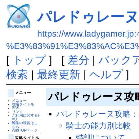
パレドゥレーヌ
https://www.ladygamer.jp:
%E3%83%91%E3%83%AC%E3
[
トップ
] [
差分
|
バック
検索
|
最終更新
|
ヘルプ
]
メニュー
パレドゥレーヌ攻
メニュー
攻略タイトル
BBS
パレドゥレーヌ攻略：
リンク
ご利用に関するF
AQ
編集の練習はこ
騎士の能力別比較
ちら
WikiTOPページ
↑
特訓について
攻略タイトル