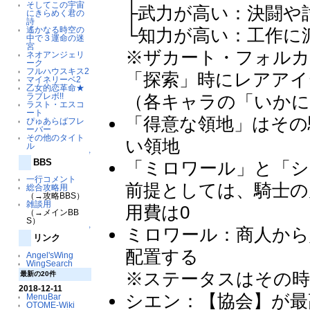
そしてこの宇宙
├武力が高い：決闘や
にきらめく君の
詩
遙かなる時空の
└知力が高い：工作に
中で３運命の迷
宮
※ザカート・フォル
ネオアンジェリ
ーク
フルハウスキス2
「探索」時にレアアイ
マイネリーベ2
乙女的恋革命★
ラブレボ!!
（各キャラの「いかに
ラスト・エスコ
ート
「得意な領地」はその
ぴゅあらばフレ
ーバー
その他のタイト
い領地
ル
↑
BBS
「ミロワール」と「シ
一行コメント
前提としては、騎士の
総合攻略用
（→攻略BBS）
雑談用
用費は0
（→メインBB
S）
ミロワール：商人から
↑
リンク
配置する
Angel'sWing
WingSearch
※ステータスはその
最新の20件
2018-12-11
シエン：【協会】が最
MenuBar
OTOME-Wiki