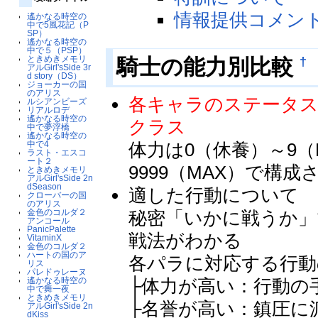
情報提供コメン
遙かなる時空の
中で5風花記（P
SP）
遙かなる時空の
中で５（PSP）
ときめきメモリ
†
騎士の能力別比較
アルGirl'sSide 3r
d story（DS）
ジョーカーの国
のアリス
各キャラのステータス
ルシアンビーズ
リアルロデ
遙かなる時空の
クラス
中で夢浮橋
遙かなる時空の
中で4
体力は0（休養）～9（
ラスト・エスコ
ート２
9999（MAX）で構成
ときめきメモリ
アルGirl'sSide 2n
dSeason
適した行動について
クローバーの国
のアリス
金色のコルダ２
秘密「いかに戦うか」
アンコール
PanicPalette
戦法がわかる
VitaminX
金色のコルダ２
ハートの国のア
各パラに対応する行動
リス
パレドゥレーヌ
遙かなる時空の
├体力が高い：行動の
中で舞一夜
ときめきメモリ
├名誉が高い：鎮圧に
アルGirl'sSide 2n
dKiss