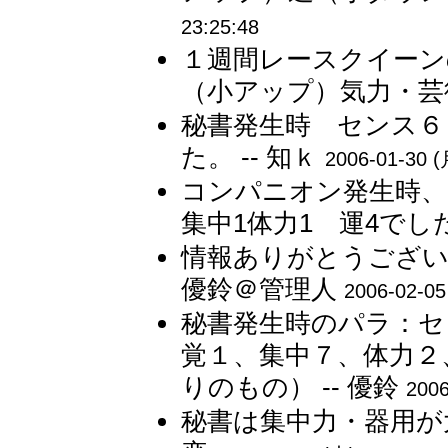
23:25:48
１週間レースクイーン
（小アップ）気力・芸術
秘書発生時 センス６
た。 -- 知ｋ
2006-01-30 (
コンパニオン発生時、
集中1体力1 運4でした
情報ありがとうござい
優鈴＠管理人
2006-02-05
秘書発生時のパラ：セ
覚１、集中７、体力２
りのもの） -- 優鈴
2006
秘書は集中力・器用が大