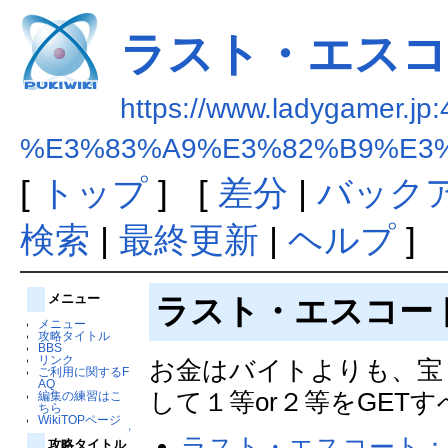
ラスト・エスコ
https://www.ladygamer.jp:
%E3%83%A9%E3%82%B9%E3
[
トップ
] [
差分
|
バック
検索
|
最終更新
|
ヘルプ
]
メニュー
ラスト・エスコー
メニュー
攻略タイトル
BBS
リンク
お金はバイトよりも、宝
ご利用に関するF
AQ
して１等or２等をGET
編集の練習はこ
ちら
WikiTOPページ
↑
ラスト・エスコート
攻略タイトル