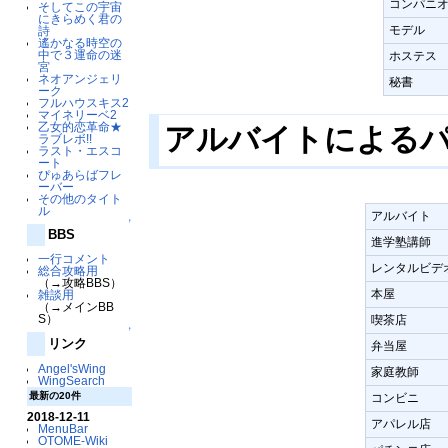
コンパニ
そしてこの宇宙
にきらめく君の
モデル
詩
遙かなる時空の
中で３運命の迷
ホステス
宮
ネオアンジェリ
秘書
ーク
フルハウスキス2
マイネリーベ2
乙女的恋革命★
アルバイトによる
ラブレボ!!
ラスト・エスコ
ート
ぴゅあらばフレ
ーバー
その他のタイト
ル
アルバイト
↑
BBS
進学塾講師
一行コメント
レンタルビデ
総合攻略用
（→攻略BBS）
本屋
雑談用
（→メインBB
S）
喫茶店
↑
リンク
弁当屋
Angel'sWing
家庭教師
WingSearch
最新の20件
コンビニ
2018-12-11
アパレル店
MenuBar
OTOME-Wiki