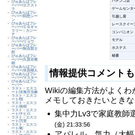
パチンコ店
ぴゅあらばフレ
ーバー/エクスト
ゲームセンタ
ラ
ぴゅあらばフレ
ーバー/回想シー
引越し屋
ン
ぴゅあらばフレ
レースクイー
ーバー/ＣＧギャ
ラリー：カシー
コンパニオン
ナ
ぴゅあらばフレ
モデル
ーバー/リョウ
ぴゅあらばフレ
ホステス
ーバー/秋吉賢士
郎
秘書
ぴゅあらばフレ
ーバー/久賀谷雅
樹
ぴゅあらばフレ
情報提供コメント
ーバー/水原櫂人
ぴゅあらばフレ
ーバー/マスター
ぴゅあらばフレ
ーバー
Wikiの編集方法がよ
ラスト・エスコ
ート/水無月当麻
ラスト・エスコ
メモしておきたいときな
ート/悟
ラスト・エスコ
ート/炎樹
ラスト・エスコ
集中力Lv3で家庭教師
ート/チヒロ
ラスト・エスコ
ート/万里
(金) 21:33:56
ラスト・エスコ
ート/彬
アパレル 気力（大幅
ラスト・エスコ