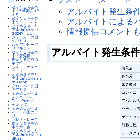
遙かなる時空の
アルバイト発生条
中で5風花記（P
SP）
遙かなる時空の
アルバイトによる
中で５（PSP）
ときめきメモリ
情報提供コメント
アルGirl'sSide 3r
d story（DS）
ジョーカーの国
のアリス
ルシアンビーズ
リアルロデ
アルバイト発生条
遙かなる時空の
中で夢浮橋
遙かなる時空の
中で4
ラスト・エスコ
喫茶店
ート２
ときめきメモリ
弁当屋
アルGirl'sSide 2n
dSeason
家庭教師
クローバーの国
のアリス
コンビニ
金色のコルダ２
アンコール
アパレル
PanicPalette
VitaminX
金色のコルダ２
パチンコ
ハートの国のア
リス
ゲームセ
パレドゥレーヌ
遙かなる時空の
引越し屋
中で舞一夜
ときめきメモリ
レースク
アルGirl'sSide 2n
dKiss