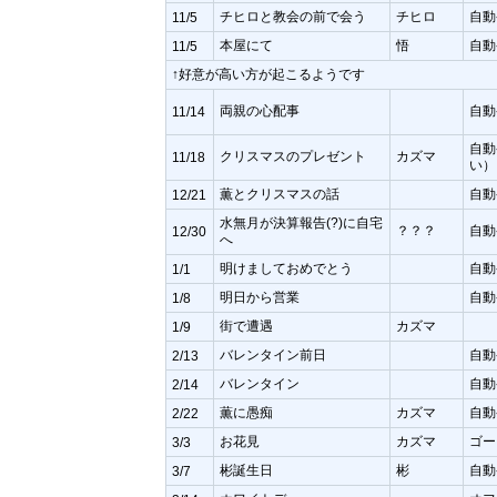
チヒロと教会の前で会う
チヒロ
自動
11/5
本屋にて
悟
自動
11/5
↑好意が高い方が起こるようです
両親の心配事
自動
11/14
自動
クリスマスのプレゼント
カズマ
11/18
い）
薫とクリスマスの話
自動
12/21
水無月が決算報告(?)に自宅
？？？
自動
12/30
へ
明けましておめでとう
自動
1/1
明日から営業
自動
1/8
街で遭遇
カズマ
1/9
バレンタイン前日
自動
2/13
バレンタイン
自動
2/14
薫に愚痴
カズマ
自動
2/22
お花見
カズマ
ゴー
3/3
彬誕生日
彬
自動
3/7