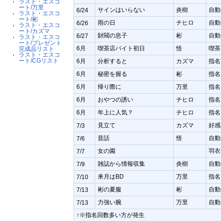
ラスト・エスコ
ート/万里
サインはいらない
炎樹
自動
6/24
ラスト・エスコ
ート/彬
雨の日
チヒロ
自動
6/26
ラスト・エスコ
ート/カズマ
財閥の息子
彬
自動
6/27
ラスト・エスコ
ート/プレゼント
6月
喫茶店バイト初日
悟
喫茶
完成品リスト
ラスト・エスコ
ート/CGリスト
6月
分析すると
カズマ
指名
6月
秘密を握る
彬
指名
6月
帰り際に
万里
指名
6月
おやつの誘い
チヒロ
指名
6月
年上に人気？
チヒロ
指名
見立て
カズマ
好感
7/3
昔話
悟
自動
7/6
女の園
羽衣
7/7
雑誌から情報収集
炎樹
自動
7/9
来月はBD
万里
指名
7/10
彬の夏服
彬
自動
7/13
力強い腕
万里
自動
7/13
↑※指名回数多い方が発生