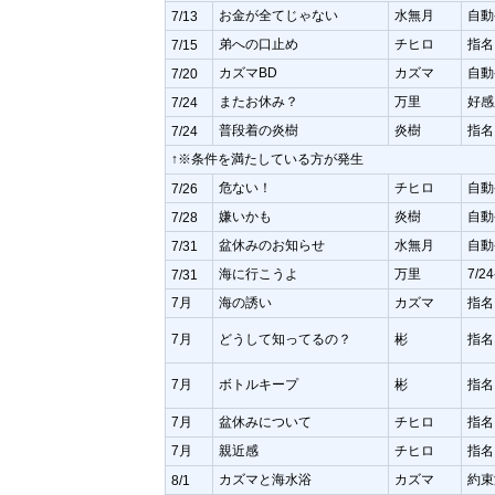
お金が全てじゃない
水無月
自動
7/13
弟への口止め
チヒロ
指名
7/15
カズマBD
カズマ
自動
7/20
またお休み？
万里
好感
7/24
普段着の炎樹
炎樹
指名
7/24
↑※条件を満たしている方が発生
危ない！
チヒロ
自動
7/26
嫌いかも
炎樹
自動
7/28
盆休みのお知らせ
水無月
自動
7/31
海に行こうよ
万里
7/
7/31
7月
海の誘い
カズマ
指名
7月
どうして知ってるの？
彬
指名
7月
ボトルキープ
彬
指名
7月
盆休みについて
チヒロ
指名
7月
親近感
チヒロ
指名
カズマと海水浴
カズマ
約束
8/1