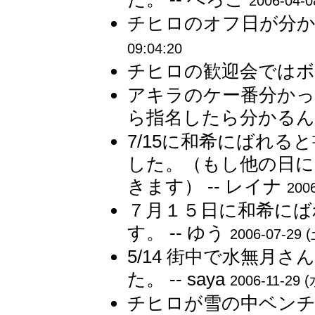
2006-04-0
チヒロのオフ日が分かっ
09:04:20
チヒロの歓迎会ではボト
アキラのケー番分かっ
ら指名したら分かるんだ
7/15に和希にばれ
した。（もし他の日
きます） -- レイナ
2006
７月１５日に和希にば
す。 -- ゆう
2006-07-29 (
5/14 街中で水無月
た。 -- saya
2006-11-29 (
チヒロが雪の中ベンチ