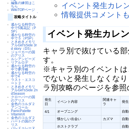
編集の練習はこ
イベント発生カレ
ちら
WikiTOPページ
情報提供コメント
↑
攻略タイトル
遙かなる時空の
中で5風花記（P
イベント発生カレ
SP）
遙かなる時空の
中で５（PSP）
ときめきメモリ
アルGirl'sSide 3r
キャラ別で抜けている部
d story（DS）
ジョーカーの国
のアリス
す。
ルシアンビーズ
リアルロデ
遙かなる時空の
※キャラ別のイベントは
中で夢浮橋
遙かなる時空の
でないと発生しなくなり
中で4
ラスト・エスコ
ート２
ラ別攻略のページを参照
ときめきメモリ
アルGirl'sSide 2n
dSeason
クローバーの国
発生
関連キャ
のアリス
イベント内容
発生
金色のコルダ２
日
ラ
アンコール
PanicPalette
オープニング
自動
4/1
VitaminX
金色のコルダ２
懐かしい出会い
カズマ
自動
ハートの国のア
リス
ホストクラブ
自動
パレドゥレーヌ