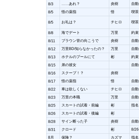
……あれ？
炎樹
自動
8/3
悟の薬指
悟
喫茶
8/5
お礼は？
チヒロ
喫茶
8/5
海でデート
万里
約束
8/8
ブラウン管の向こうで
炎樹
自動
8/11
万里BD/知らなかったの？
万里
自動
8/12
ホテルのプールにて
彬
約束
8/13
弟の彼女
自動
8/15
スクープ！？
炎樹
8/16
悟の薬指
悟
自動
8/17
車は欲しくない
チヒロ
自動
8/22
万里の本職
万里
自動
8/23
スカートの試着・前編
彬
指名
8/25
スカートの試着・後編
彬
8/26
サイン断った子
炎樹
自動
8/28
クロード
彬
8/
8/31
8月
保険？
カズマ
指名