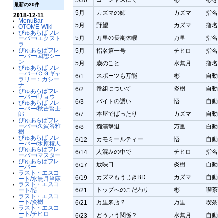
5/30
最新の20件
5月
カズマの姉
カズマ
指名
2018-12-11
MenuBar
5月
野望
カズマ
指名
OTOME-Wiki
ぴゅあらばフレ
5月
万里の長期休暇
万里
指名
ーバー/エクスト
ラ
ぴゅあらばフレ
5月
指名第一号
チヒロ
指名
ーバー/回想シー
ン
5月
歳のこと
水無月
指名
ぴゅあらばフレ
ーバー/ＣＧギャ
スポーツも万能
彬
自動
6/1
ラリー：カシー
ナ
番組について
炎樹
自動
6/2
ぴゅあらばフレ
ーバー/リョウ
バイトの誘い
悟
自動
6/3
ぴゅあらばフレ
ーバー/秋吉賢士
本屋でばったり
カズマ
自動
6/7
郎
ぴゅあらばフレ
ーバー/久賀谷雅
痴漢撃退
万里
自動
6/8
樹
ぴゅあらばフレ
カモミールティー
悟
自動
6/12
ーバー/水原櫂人
ぴゅあらばフレ
人混みの中で
チヒロ
指名
6/14
ーバー/マスター
ぴゅあらばフレ
放映日
炎樹
自動
6/17
ーバー
ラスト・エスコ
カズマもうじきBD
カズマ
自動
6/19
ート/水無月当麻
ラスト・エスコ
トップへのこだわり
彬
喫茶
6/21
ート/悟
ラスト・エスコ
ート/炎樹
万里来店？
万里
喫茶
6/21
ラスト・エスコ
ート/チヒロ
どういう関係？
水無月
自動
6/23