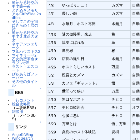
遙かなる時空の
やっぱり……！
カズマ
自動
4/3
中で舞一夜
ときめきメモリ
優しい顔
カズマ
自動
4/7
アルGirl'sSide 2n
dKiss
そしてこの宇宙
水無月、ホスト再開
水無月
自動
4/8
にきらめく君の
詩
遙かなる時空の
謎の傲慢男、来店
彬
自動
4/13
中で３運命の迷
宮
親友にばれる
薫
自動
4/16
ネオアンジェリ
ーク
鷹見彬
彬
自動
4/19
フルハウスキス2
マイネリーベ2
店長の誕生日
水無月
自動
乙女的恋革命★
4/20
ラブレボ!!
ラスト・エスコ
ホストらしいホスト
万里
自動
4/26
ート
ぴゅあらばフレ
樫宮とカズマ
カズマ
自動
5/2
ーバー
その他のタイト
カフェ『ギャレット』
悟
自動
5/3
ル
↑
世間って狭い
万里
自動
5/7
BBS
無口なホスト
チヒロ
自動
5/10
一行コメント
総合攻略用
チヒロ歓迎会
チヒロ
オフ
（→攻略BBS）
5/17
雑談用
（→メインBB
心臓に悪い
チヒロ
自動
5/19
S）
↑
万里とは…
悟、万里
自動
5/23
リンク
炎樹のホスト体験記
炎樹
自動
5/29
Angel'sWing
WingSearch
ゴージャスにて
彬
彬を