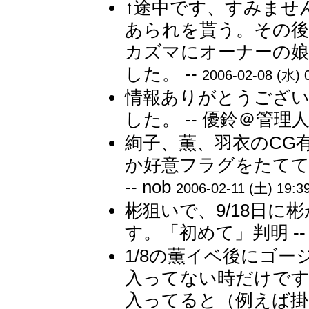
↑途中です、すみませ
あられを貰う。その後
カズマにオーナーの娘
した。 --
2006-02-08 (水) 
情報ありがとうござい
した。 -- 優鈴＠管理
絢子、薫、羽衣のCG
か好意フラグをたてて
-- nob
2006-02-11 (土) 19:3
彬狙いで、9/18日
す。「初めて」判明 -
1/8の薫イベ後にゴ
入ってない時だけです
入ってると（例えば掛