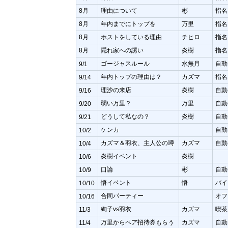
8月
理由について
彬
指名
8月
年内までにトップを
万里
指名
8月
ホストをしている理由
チヒロ
指名
8月
隠れ家への誘い
炎樹
指名
ゴージャスルール
水無月
自動
9/1
年内トップの理由は？
カズマ
指名
9/14
理沙の来店
炎樹
自動
9/16
弱い万里？
万里
自動
9/20
どうして私なの？
炎樹
自動
9/21
ケンカ
自動
10/2
カズマ＆羽衣、主人公の噂
カズマ
自動
10/4
炎樹イベント
炎樹
10/6
口論
彬
自動
10/9
悟イベント
悟
バイ
10/10
合同パーティー
オフ
10/16
絢子vs羽衣
カズマ
喫茶
11/3
万里からペア招待券もらう
カズマ
自動
11/4