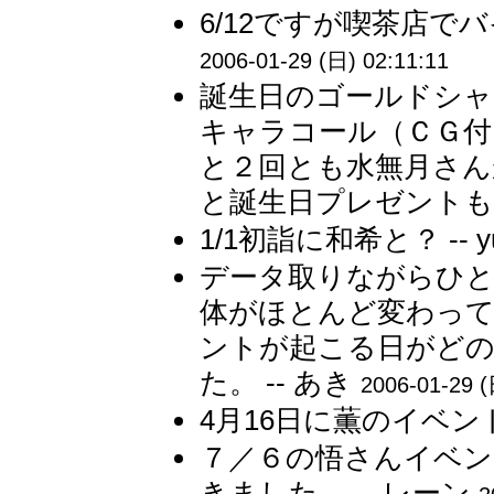
6/12ですが喫茶店で
2006-01-29 (日) 02:11:11
誕生日のゴールドシャ
キャラコール（ＣＧ付
と２回とも水無月さん
と誕生日プレゼントも無
1/1初詣に和希と？ -- y
データ取りながらひ
体がほとんど変わって
ントが起こる日がどの
た。 -- あき
2006-01-29 (
4月16日に薫のイベント 
７／６の悟さんイベン
きました。 -- レーン