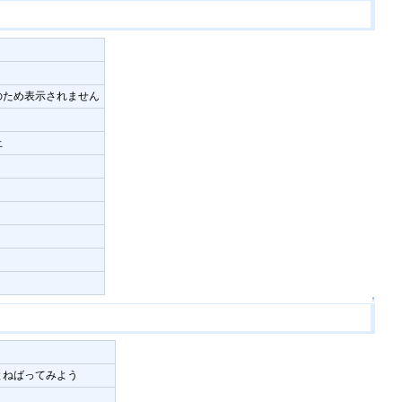
のため表示されません
止
↑
とねばってみよう