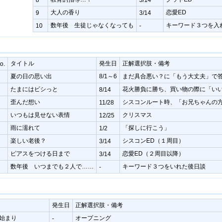
大人の香り
恋愛ED
9
3/14
数年後 生徒じゃなくなっても
キーワード３つを入
10
-
タイトル
発生日
正解選択肢・備考
o.
夏の日の思い出
8/1～6
まだ具合悪い？に「もう大丈夫」で
たまにはビシっと
花火勝負に勝ち、買い物の際に「い
8/14
歪んだ想い
シスコンルート時、「お兄ちゃんの
11/28
いつもは見せない表情
クリスマス
12/25
雨に濡れて
「探しに行こう」
1/2
楽しい老後？
シスコンED（１周目）
3/14
ピアスをつける日まで
恋愛ED（２周目以降）
3/14
数年後 いつまでも２人で……
キーワード３つをいれた後日談
-
発生日
正解選択肢・備考
始まり
オープニング
-