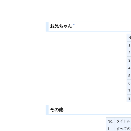
†
お兄ちゃん
N
1
2
3
4
5
6
7
8
†
その他
タイトル
No.
すべての
1