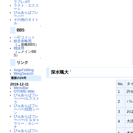
ラブレボ!!
ラスト・エスコ
ート
ぴゅあらばフレ
ーバー
その他のタイト
ル
↑
BBS
一行コメント
総合攻略用
（→攻略BBS）
雑談用
（→メインBB
S）
↑
リンク
Angel'sWing
†
深水颯大
WingSearch
最新の20件
タ
No.
2018-12-11
MenuBar
許
OTOME-Wiki
1
ぴゅあらばフレ
ーバー/エクスト
パ
2
ラ
ぴゅあらばフレ
ーバー/回想シー
お
3
ン
ぴゅあらばフレ
ーバー/ＣＧギャ
大
4
ラリー：カシー
ナ
ぴゅあらばフレ