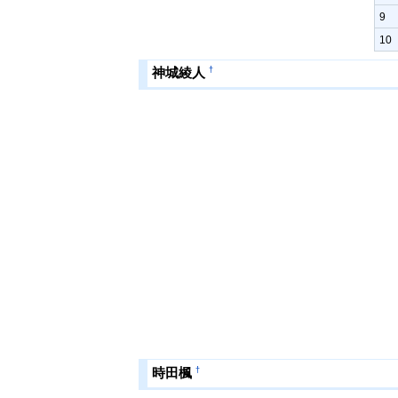
9
10
†
神城綾人
†
時田楓