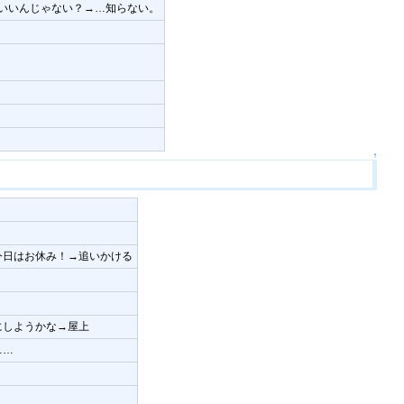
いいんじゃない？→…知らない。
↑
今日はお休み！→追いかける
にしようかな→屋上
……