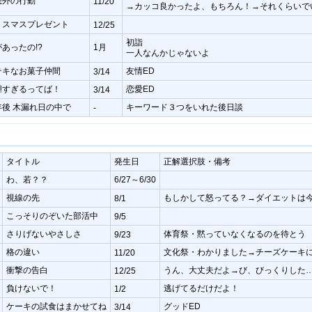
想外の行動
11/20
→カッコ良かったよ、もちろん！→それくらいで
リスマスプレゼント
12/25
初詣
あったの!?
1月
一人なんかじゃないよ
テキなお菓子仲間
友情ED
3/14
胆すぎるってば！
恋愛ED
3/14
年後 木漏れ日の中で
キーワード３つをいれた後日談
-
タイトル
発生日
正解選択肢・備考
わ、若？？
6/27～6/30
視線の先
もしかして怒ってる？→ダイエットは
8/1
こっそりのぞいた部活中
9/5
さりげないやさしさ
体育祭・黙っていなくなるのを待とう
9/23
格の違い
文化祭・わかりました→チーズケーキ
11/20
衝撃の告白
うん、大丈夫だよ→び、びっくりした
12/25
負けないで！
逃げてるだけだよ！
1/2
ケーキの試食はまかせてね
グッドED
3/14