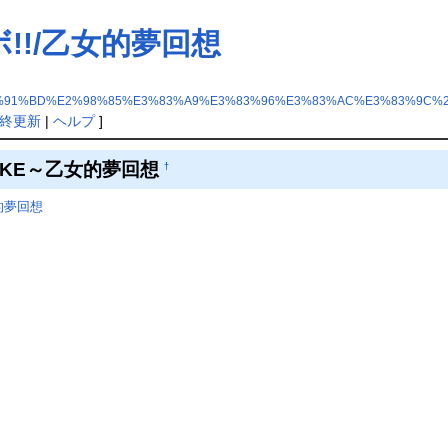
!!/乙女的夢回想
91%BD%E2%98%85%E3%83%A9%E3%83%96%E3%83%AC%E3%83%9C%2
終更新
|
ヘルプ
]
AKE～乙女的夢回想
†
的夢回想