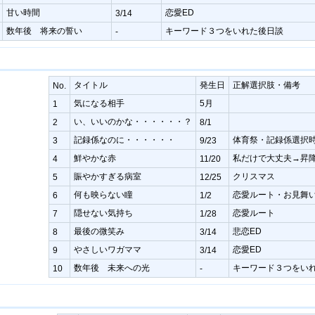
甘い時間
恋愛ED
3/14
数年後 将来の誓い
キーワード３つをいれた後日談
-
タイトル
発生日
正解選択肢・備考
No.
気になる相手
5月
1
い、いいのかな・・・・・・？
2
8/1
記録係なのに・・・・・・
体育祭・記録係選択
3
9/23
鮮やかな赤
私だけで大丈夫→昇
4
11/20
賑やかすぎる病室
クリスマス
5
12/25
何も映らない瞳
恋愛ルート・お見舞
6
1/2
隠せない気持ち
恋愛ルート
7
1/28
最後の微笑み
悲恋ED
8
3/14
やさしいワガママ
恋愛ED
9
3/14
数年後 未来への光
キーワード３つをい
10
-