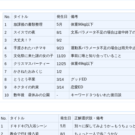
タイトル
発生日
備考
No.
放課後の書類整理
5月
体重96kg以下
1
スイスでの夜
文系パラメータ不足の場合は途中終了
2
8/1
大丈夫！？
3
9/2
手渡されたハチマキ
運動系パラメータ不足の場合は雨天中
4
9/23
文化祭に来た謎の女の子
事前に唯と知り合っていること
5
11/20
クリスマスパーティー
体重49kg以下
6
12/25
かさねたおみくじ
7
1/2
とうとう卒業
グッドED
8
3/14
ネクタイの約束
恋愛ED
9
3/14
数年後 昼休みの公園
キーワード３つをいれた後日談
10
-
タイトル
発生日
正解選択肢・備考
No.
ドキドキ(?)入浴シーン
5月
別々に探してみようか→もうちょっ
1
教会で佇む後ろ姿
ちょっと一人で歩こうかな
2
8/1