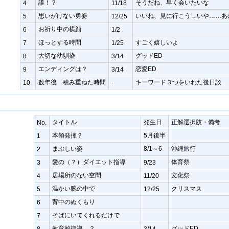
誰！？
そうだね、早く会いたいな
4
11/18
思いがけない勇姿
いいね、見に行こう→いや……あ
5
12/25
お祈り中の横顔
6
1/2
ほっとする時間
すごく嬉しいよ
7
1/25
大切な幼馴染
グッドED
8
3/14
エンディングは？
恋愛ED
9
3/14
数年後 積み重ねた時間
キーワード３つをいれた後日談
10
-
タイトル
発生日
正解選択肢・備考
No.
本領発揮？
5月後半
1
まぶしい姿
8/1～6
沖縄旅行
2
愛の（？）ダイエット指導
体育祭
3
9/23
居場所のない空間
文化祭
4
11/20
温かい腕の中で
クリスマス
5
12/25
背中のぬくもり
6
そばにいてくれるだけで
7
教育的指導…？
グッドED
8
3/14