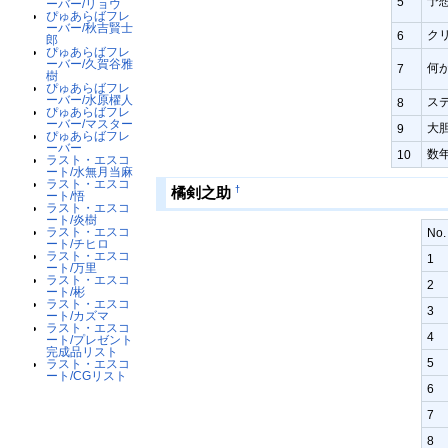
予
5
ーバー/リョウ
ぴゅあらばフレ
ーバー/秋吉賢士
ク
6
郎
ぴゅあらばフレ
ーバー/久賀谷雅
何が
7
樹
ぴゅあらばフレ
ーバー/水原櫂人
ス
8
ぴゅあらばフレ
ーバー/マスター
大
9
ぴゅあらばフレ
ーバー
数
10
ラスト・エスコ
ート/水無月当麻
ラスト・エスコ
†
橘剣之助
ート/悟
ラスト・エスコ
ート/炎樹
ラスト・エスコ
No.
ート/チヒロ
ラスト・エスコ
1
ート/万里
ラスト・エスコ
2
ート/彬
ラスト・エスコ
3
ート/カズマ
ラスト・エスコ
4
ート/プレゼント
完成品リスト
5
ラスト・エスコ
ート/CGリスト
6
7
8