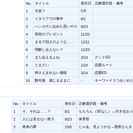
タイトル
発生日
正解選択肢・備考
No.
天然？
5月
1
イタリアでの事件
2
8/1
ハンカチに込めた思いやり
3
9/23
突然のプレゼント
4
11/20
まるで別人のような……
5
12/11
理解し合えない？
6
12/25
また会えるよね
グッドED
7
3/14
とまどい
恋愛ルート
8
1/24
押さえきれない感情
恋愛ED
9
3/14
数年後 感じるままに
キーワード３つをいれ
10
-
タイトル
発生日
正解選択肢・備考
No.
そ、それは……？
もちろん（SEなし）→付き合お
1
8/1
人には見せない努力
体育祭
2
9/23
将来の夢
じゃあ、見ようかな→透君ならき
3
10/5