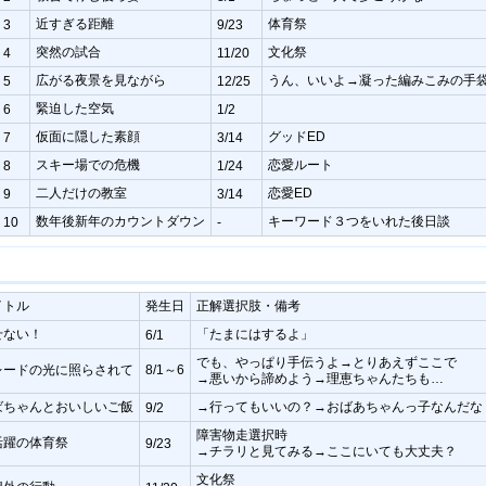
近すぎる距離
体育祭
3
9/23
突然の試合
文化祭
4
11/20
広がる夜景を見ながら
うん、いいよ→凝った編みこみの手
5
12/25
緊迫した空気
6
1/2
仮面に隠した素顔
グッドED
7
3/14
スキー場での危機
恋愛ルート
8
1/24
二人だけの教室
恋愛ED
9
3/14
数年後新年のカウントダウン
キーワード３つをいれた後日談
10
-
イトル
発生日
正解選択肢・備考
せない！
「たまにはするよ」
6/1
でも、やっぱり手伝うよ→とりあえずここで
レードの光に照らされて
8/1～6
→悪いから諦めよう→理恵ちゃんたちも…
ばちゃんとおいしいご飯
→行ってもいいの？→おばあちゃんっ子なんだな
9/2
障害物走選択時
活躍の体育祭
9/23
→チラリと見てみる→ここにいても大丈夫？
文化祭