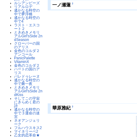
ルシアンビーズ
†
一ノ瀬蓮
リアルロデ
遙かなる時空の
中で夢浮橋
遙かなる時空の
中で4
ラスト・エスコ
ート２
ときめきメモリ
アルGirl'sSide 2n
dSeason
クローバーの国
のアリス
金色のコルダ２
アンコール
PanicPalette
VitaminX
金色のコルダ２
ハートの国のア
リス
パレドゥレーヌ
遙かなる時空の
中で舞一夜
ときめきメモリ
アルGirl'sSide 2n
dKiss
そしてこの宇宙
にきらめく君の
詩
†
華原雅紀
遙かなる時空の
中で３運命の迷
宮
ネオアンジェリ
ーク
フルハウスキス2
マイネリーベ2
乙女的恋革命★