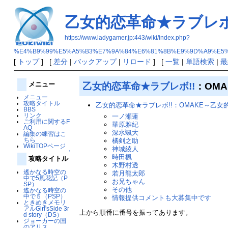
乙女的恋革命★ラブレボ
https://www.ladygamer.jp:443/wiki/index.php?
%E4%B9%99%E5%A5%B3%E7%9A%84%E6%81%8B%E9%9D%A9%E5%
[
トップ
] [
差分
|
バックアップ
|
リロード
] [
一覧
|
単語検索
|
最
乙女的恋革命★ラブレボ!!
：OM
メニュー
メニュー
攻略タイトル
乙女的恋革命★ラブレボ!!：OMAKE～乙女
BBS
リンク
一ノ瀬蓮
ご利用に関するF
華原雅紀
AQ
深水颯大
編集の練習はこ
ちら
橘剣之助
WikiTOPページ
神城綾人
↑
時田楓
攻略タイトル
木野村透
遙かなる時空の
若月龍太郎
中で5風花記（P
お兄ちゃん
SP）
その他
遙かなる時空の
中で５（PSP）
情報提供コメントも大募集中です
ときめきメモリ
アルGirl'sSide 3r
上から順番に番号を振ってあります。
d story（DS）
ジョーカーの国
のアリス