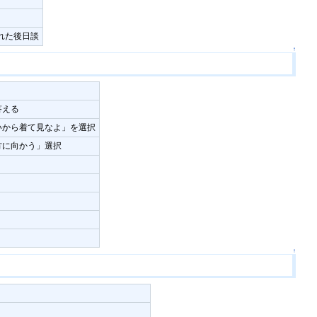
れた後日談
↑
答える
いから着て見なよ」を選択
方に向かう」選択
↑