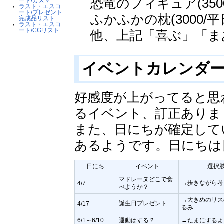
恐竜のフィギュア(3500
ート/カズマ
ラスト・エスコ
ート/プレゼント
ふかふかの枕(3000/平
完成品リスト
ラスト・エスコ
ート/CGリスト
他、上記「喜ぶ」「ま
イベントカレンダ
好感度が上がってると思
るイベント、訂正ありま
また、日にちが確定して
あるようです。日にちは
日にち
イベント
選択
マドレーヌどこで食
→歩きながら考
4/7
べようか？
→大きめのリス
誕生日プレゼント
4/17
るみ
6/1～6/10
運動はする？
→たまにするよ