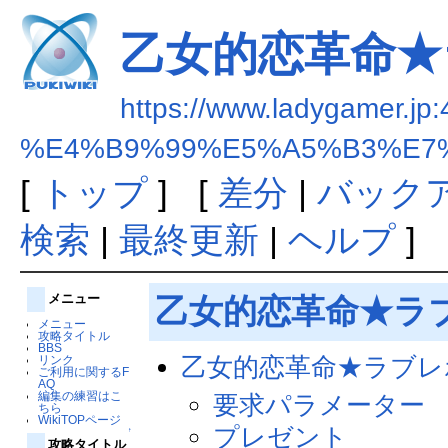
乙女的恋革命★ラ
https://www.ladygamer.jp:
%E4%B9%99%E5%A5%B3%E7
[
トップ
] [
差分
|
バック
検索
|
最終更新
|
ヘルプ
]
メニュー
乙女的恋革命★ラブ
メニュー
攻略タイトル
BBS
乙女的恋革命★ラブレボ
リンク
ご利用に関するF
AQ
編集の練習はこ
要求パラメーター
ちら
WikiTOPページ
プレゼント
↑
攻略タイトル