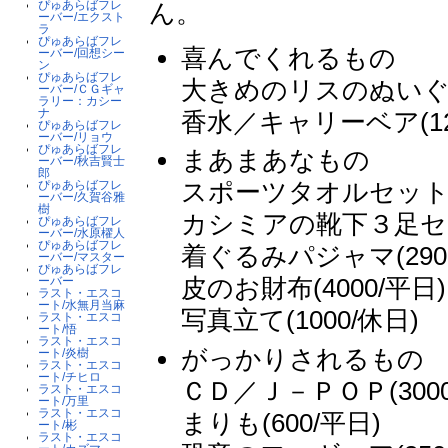
ん。
ぴゅあらばフレ
ーバー/エクスト
ラ
ぴゅあらばフレ
喜んでくれるもの
ーバー/回想シー
ン
ぴゅあらばフレ
大きめのリスのぬいぐるみ
ーバー/ＣＧギャ
ラリー：カシー
ナ
香水／キャリーベア(12
ぴゅあらばフレ
ーバー/リョウ
ぴゅあらばフレ
まあまあなもの
ーバー/秋吉賢士
郎
スポーツタオルセット(
ぴゅあらばフレ
ーバー/久賀谷雅
樹
カシミアの靴下３足セット
ぴゅあらばフレ
ーバー/水原櫂人
ぴゅあらばフレ
着ぐるみパジャマ(290
ーバー/マスター
ぴゅあらばフレ
皮のお財布(4000/平日)
ーバー
ラスト・エスコ
ート/水無月当麻
写真立て(1000/休日)
ラスト・エスコ
ート/悟
ラスト・エスコ
がっかりされるもの
ート/炎樹
ラスト・エスコ
ート/チヒロ
ＣＤ／Ｊ－ＰＯＰ(300
ラスト・エスコ
ート/万里
ラスト・エスコ
まりも(600/平日)
ート/彬
ラスト・エスコ