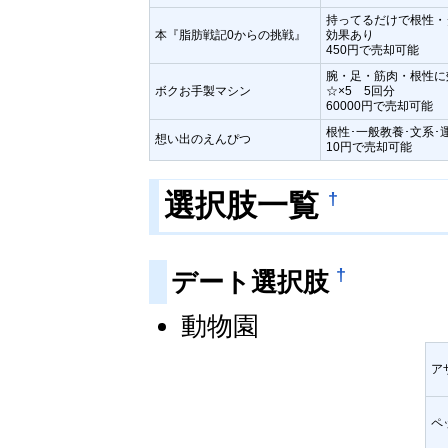
持ってるだけで根性・
本『脂肪戦記0からの挑戦』
効果あり
450円で売却可能
腕・足・筋肉・根性に
ボクお手製マシン
☆×5 5回分
60000円で売却可能
根性･一般教養･文系･
想い出のえんぴつ
10円で売却可能
†
選択肢一覧
†
デート選択肢
動物園
ア
ペ