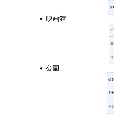
何
映画館
パ
主
ラ
公園
起
子
ピ