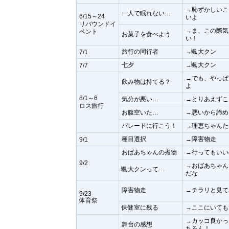
→恥ずかしいこ
一人で眠れない…
6/15～24
いよ
リバウンドイ
→ま、この際気
ベント
お菓子を食べよう
い！
旅行の同行者
→颯大クン
7/1
七夕
→颯大クン
7/7
→でも、やっぱ
飲み物は持てる？
よ
8/1～6
気分が悪い…
→とりあえずこ
ロス旅行
お腹空いた…
→悪いから諦め
パレードに行こう！
→理恵ちゃんた
種目選択
→障害物走
9/1
おばあちゃんの煮物
→行ってもいい
9/2
→おばあちゃん
颯大クンって…
だな
障害物走
→チラリと見て
9/23
体育祭
保健室に残る
→ここにいても
→カッコ良かっ
舞台の感想
ちろん！