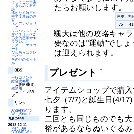
そしてこの宇宙
たらお願いします。
にきらめく君の
詩
遙かなる時空の
中で３運命の迷
体重
美
宮
ネオアンジェリ
75
41
ーク
フルハウスキス2
颯大は他の攻略キャラ
マイネリーベ2
乙女的恋革命★
要なのは"運動"でしょ
ラブレボ!!
ラスト・エスコ
ート
は迎えられます。
ぴゅあらばフレ
ーバー
その他のタイト
ル
↑
†
プレゼント
BBS
一行コメント
総合攻略用
（→攻略BBS）
アイテムショップで購入
雑談用
（→メインBB
S）
七夕（7/7)と誕生日(4
↑
リンク
ります。
Angel'sWing
WingSearch
二回とも同じものでも大
最新の20件
2018-12-11
裕があるならぬいぐるみ
MenuBar
OTOME-Wiki