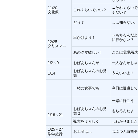
→それくらいで
11/20
これくらいでいい？
文化祭
ゃない？
どう？
→…知らない。
→もちろんだよ
出かけよう！
に行かない？
12/25
クリスマス
あのクマ欲しい！
ここは我慢/颯
1/2～9
おばあちゃんが…
一人なんかじゃ
おばあちゃんのお見
うんいいよ！
1/14
舞
一緒に食事でも…
今日は遠慮して
一緒に行こう
おばあちゃんのお見
もちろんだよ
舞２
1/18～21
颯大をよろしく
→わかりました
1/25～27
お土産は…
つぶつぶ白熊チ
修学旅行