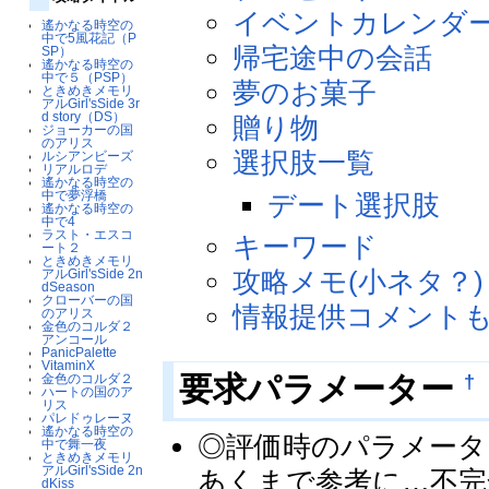
イベントカレンダ
遙かなる時空の
中で5風花記（P
帰宅途中の会話
SP）
遙かなる時空の
中で５（PSP）
夢のお菓子
ときめきメモリ
アルGirl'sSide 3r
d story（DS）
贈り物
ジョーカーの国
のアリス
選択肢一覧
ルシアンビーズ
リアルロデ
遙かなる時空の
中で夢浮橋
デート選択肢
遙かなる時空の
中で4
ラスト・エスコ
キーワード
ート２
ときめきメモリ
攻略メモ(小ネタ？)
アルGirl'sSide 2n
dSeason
クローバーの国
情報提供コメント
のアリス
金色のコルダ２
アンコール
PanicPalette
VitaminX
†
要求パラメーター
金色のコルダ２
ハートの国のア
リス
パレドゥレーヌ
遙かなる時空の
◎評価時のパラメータ
中で舞一夜
ときめきメモリ
アルGirl'sSide 2n
あくまで参考に…不完
dKiss