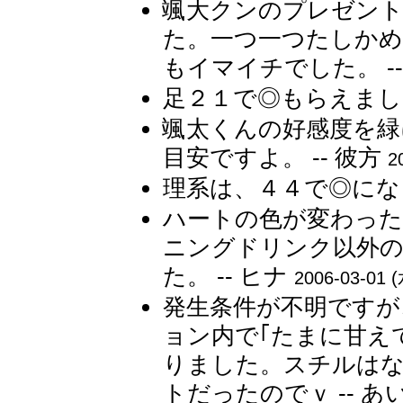
颯大クンのプレゼン
た。一つ一つたしか
もイマイチでした。 --
足２１で◎もらえました
颯太くんの好感度を緑
目安ですよ。 -- 彼方
2
理系は、４４で◎になり
ハートの色が変わっ
ニングドリンク以外の
た。 -- ヒナ
2006-03-01 (
発生条件が不明ですが
ョン内で｢たまに甘え
りました。スチルは
トだったのでｖ -- あ