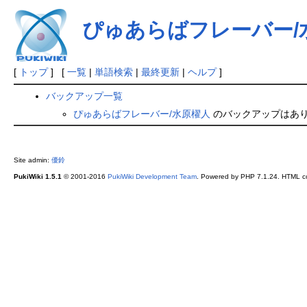
ぴゅあらばフレーバー/
[
トップ
] [
一覧
|
単語検索
|
最終更新
|
ヘルプ
]
バックアップ一覧
ぴゅあらばフレーバー/水原櫂人
のバックアップはあ
Site admin:
優鈴
PukiWiki 1.5.1
© 2001-2016
PukiWiki Development Team
. Powered by PHP 7.1.24. HTML co