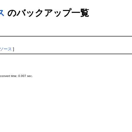
ス
のバックアップ一覧
ソース
]
onvert time: 0.007 sec.