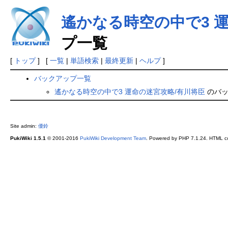
遙かなる時空の中で3 
プ一覧
[
トップ
] [
一覧
|
単語検索
|
最終更新
|
ヘルプ
]
バックアップ一覧
遙かなる時空の中で3 運命の迷宮攻略/有川将臣
のバッ
Site admin:
優鈴
PukiWiki 1.5.1
© 2001-2016
PukiWiki Development Team
. Powered by PHP 7.1.24. HTML co