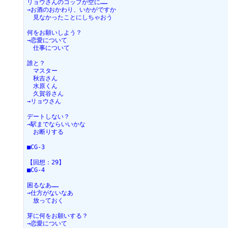
リョウさんのコップが空に……
→お酒のおかわり、いかがですか
　見なかったことにしちゃおう
何をお願いしよう？
→恋愛について
　仕事について
誰と？
　マスター
　秋吉さん
　水原くん
　久賀谷さん
→リョウさん
デートしない？
→駅までならいいかな
　お断りする
■CG-3
【回想：29】
■CG-4
困るなあ……
→仕方がないなあ
　放っておく
芽に何をお願いする？
→恋愛について