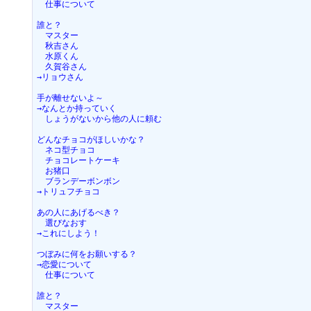
　仕事について
誰と？
　マスター
　秋吉さん
　水原くん
　久賀谷さん
→リョウさん
手が離せないよ～
→なんとか持っていく
　しょうがないから他の人に頼む
どんなチョコがほしいかな？
　ネコ型チョコ
　チョコレートケーキ
　お猪口
　ブランデーボンボン
→トリュフチョコ
あの人にあげるべき？
　選びなおす
→これにしよう！
つぼみに何をお願いする？
→恋愛について
　仕事について
誰と？
　マスター