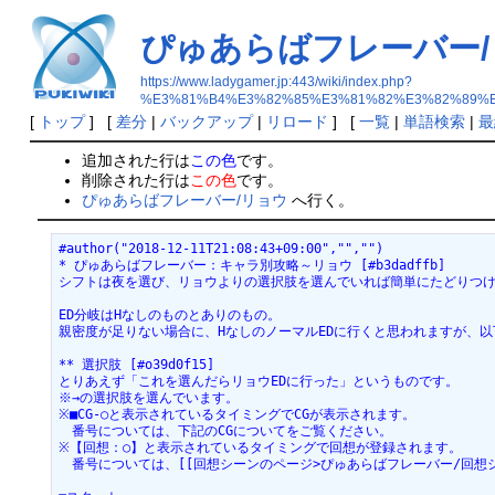
ぴゅあらばフレーバー
https://www.ladygamer.jp:443/wiki/index.php?
%E3%81%B4%E3%82%85%E3%81%82%E3%82%89%
[
トップ
] [
差分
|
バックアップ
|
リロード
] [
一覧
|
単語検索
|
最
追加された行は
この色
です。
削除された行は
この色
です。
ぴゅあらばフレーバー/リョウ
へ行く。
#author("2018-12-11T21:08:43+09:00","","")
* ぴゅあらばフレーバー：キャラ別攻略～リョウ [#b3dadffb]
シフトは夜を選び、リョウよりの選択肢を選んでいれば簡単にたどりつ
ED分岐はHなしのものとありのもの。
親密度が足りない場合に、HなしのノーマルEDに行くと思われますが、以
** 選択肢 [#o39d0f15]
とりあえず「これを選んだらリョウEDに行った」というものです。
※→の選択肢を選んでいます。
※■CG-○と表示されているタイミングでCGが表示されます。
　番号については、下記のCGについてをご覧ください。
※【回想：○】と表示されているタイミングで回想が登録されます。
　番号については、[[回想シーンのページ>ぴゅあらばフレーバー/回想