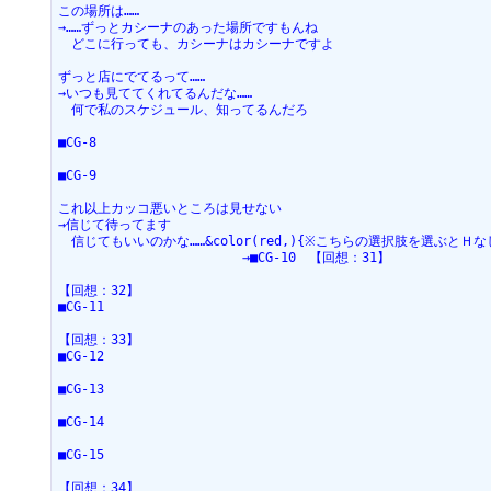
この場所は……
→……ずっとカシーナのあった場所ですもんね
　どこに行っても、カシーナはカシーナですよ
ずっと店にでてるって……
→いつも見ててくれてるんだな……
　何で私のスケジュール、知ってるんだろ
■CG-8
■CG-9
これ以上カッコ悪いところは見せない
→信じて待ってます
　信じてもいいのかな……&color(red,){※こちらの選択肢を選ぶとＨな
　　　　　　　　　　　　　　→■CG-10　【回想：31】
【回想：32】
■CG-11
【回想：33】
■CG-12
■CG-13
■CG-14
■CG-15
【回想：34】