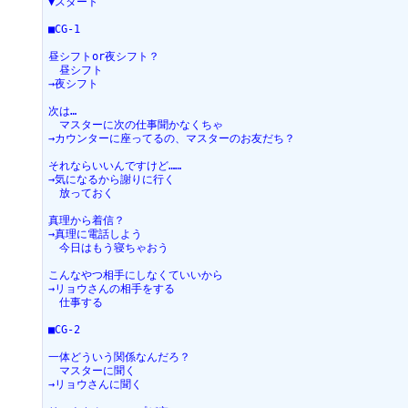
▼スタート
■CG-1
昼シフトor夜シフト？
　昼シフト
→夜シフト
次は…
　マスターに次の仕事聞かなくちゃ
→カウンターに座ってるの、マスターのお友だち？
それならいいんですけど……
→気になるから謝りに行く
　放っておく
真理から着信？
→真理に電話しよう
　今日はもう寝ちゃおう
こんなやつ相手にしなくていいから
→リョウさんの相手をする
　仕事する
■CG-2
一体どういう関係なんだろ？
　マスターに聞く
→リョウさんに聞く