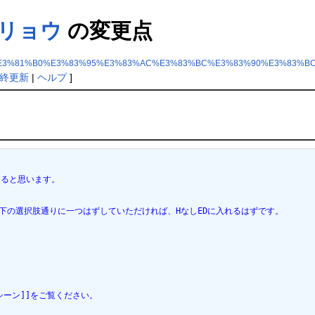
/リョウ
の変更点
E3%81%B0%E3%83%95%E3%83%AC%E3%83%BC%E3%83%90%E3%83%BC
終更新
|
ヘルプ
]
けると思います。
下の選択肢通りに一つはずしていただければ、HなしEDに入れるはずです。
シーン]]をご覧ください。