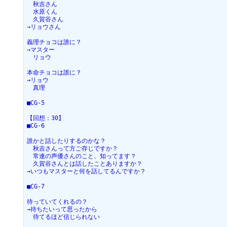
　秋吉さん
　水原くん
　久賀谷さん
→リョウさん
義理チョコは誰に？
→マスター
　リョウ
本命チョコは誰に？
→リョウ
　真理
■CG-5
【回想：30】
■CG-6
誰かと話したりするのかな？
　秋吉さんって方ご存じですか？
　常連の声優さんのこと、知ってます？
　久賀谷さんとは話したことありますか？
→いつもマスターと何を話してるんですか？
■CG-7
待っていてくれるの？
→待ちたいって思ったから
　待てるほど信じられない