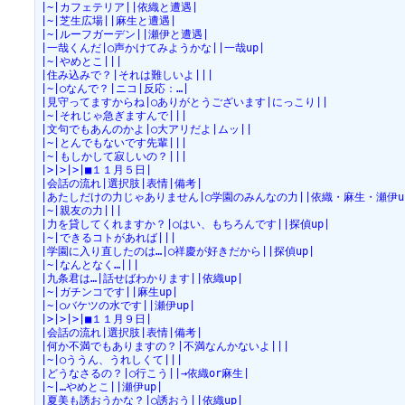
|~|カフェテリア||依織と遭遇|
|~|芝生広場||麻生と遭遇|
|~|ルーフガーデン||瀬伊と遭遇|
|一哉くんだ|○声かけてみようかな||一哉up|
|~|やめとこ|||
|住み込みで？|それは難しいよ|||
|~|○なんで？|ニコ|反応：…|
|見守ってますからね|○ありがとうございます|にっこり||
|~|それじゃ急ぎますんで|||
|文句でもあんのかよ|○大アリだよ|ムッ||
|~|とんでもないです先輩|||
|~|もしかして寂しいの？|||
|>|>|>|■１１月５日|
|会話の流れ|選択肢|表情|備考|
|あたしだけの力じゃありません|○学園のみんなの力||依織・麻生・瀬伊u
|~|親友の力|||
|力を貸してくれますか？|○はい、もちろんです||探偵up|
|~|できるコトがあれば|||
|学園に入り直したのは…|○祥慶が好きだから||探偵up|
|~|なんとなく…|||
|九条君は…|話せばわかります||依織up|
|~|ガチンコです||麻生up|
|~|○バケツの水です||瀬伊up|
|>|>|>|■１１月９日|
|会話の流れ|選択肢|表情|備考|
|何か不満でもありますの？|不満なんかないよ|||
|~|○ううん、うれしくて|||
|どうなさるの？|○行こう||→依織or麻生|
|~|…やめとこ||瀬伊up|
|夏美も誘おうかな？|○誘おう||依織up|