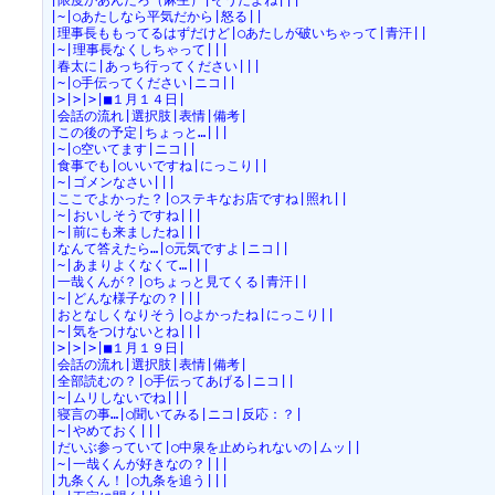
|限度があんだろ（麻生）|そうだよね|||
|~|○あたしなら平気だから|怒る||
|理事長ももってるはずだけど|○あたしが破いちゃって|青汗||
|~|理事長なくしちゃって|||
|春太に|あっち行ってください|||
|~|○手伝ってください|ニコ||
|>|>|>|■１月１４日|
|会話の流れ|選択肢|表情|備考|
|この後の予定|ちょっと…|||
|~|○空いてます|ニコ||
|食事でも|○いいですね|にっこり||
|~|ゴメンなさい|||
|ここでよかった？|○ステキなお店ですね|照れ||
|~|おいしそうですね|||
|~|前にも来ましたね|||
|なんて答えたら…|○元気ですよ|ニコ||
|~|あまりよくなくて…|||
|一哉くんが？|○ちょっと見てくる|青汗||
|~|どんな様子なの？|||
|おとなしくなりそう|○よかったね|にっこり||
|~|気をつけないとね|||
|>|>|>|■１月１９日|
|会話の流れ|選択肢|表情|備考|
|全部読むの？|○手伝ってあげる|ニコ||
|~|ムリしないでね|||
|寝言の事…|○聞いてみる|ニコ|反応：？|
|~|やめておく|||
|だいぶ参っていて|○中泉を止められないの|ムッ||
|~|一哉くんが好きなの？|||
|九条くん！|○九条を追う|||