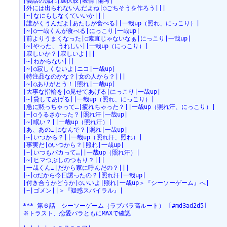
|会話の流れ|選択肢|表情|備考|
|外には出られないんだよね|○ごちそうを作ろう|||
|~|なにもしなくていいか|||
|誰がくうんだよ|あたしが食べる||一哉up（照れ、にっこり）|
|~|○一哉くんが食べる|にっこり|一哉up|
|前よりうまくなった|○素直じゃないなぁ|にっこり|一哉up|
|~|やった、うれしい||一哉up（にっこり）|
|寂しいか？|寂しいよ|||
|~|わからない|||
|~|○寂しくないよ|ニコ|一哉up|
|特注品なのかな？|女の人から？|||
|~|○ありがとう！|照れ|一哉up|
|大事な指輪を|○見せてあげる|にっこり|一哉up|
|~|貸してあげる||一哉up（照れ、にっこり）|
|急に黙っちゃって…|疲れちゃった？||一哉up（照れ汗、にっこり）|
|~|○うるさかった？|照れ汗|一哉up|
|~|眠い？||一哉up（照れ汗）|
|あ、あの…|○なんで？|照れ|一哉up|
|~|いつから？||一哉up（照れ汗、照れ）|
|事実だ|○いつから？|照れ|一哉up|
|~|いつもバカって…||一哉up（照れ汗）|
|~|ヒマつぶしのつもり？|||
|一哉くん…|だから家に呼んだの？|||
|~|○だから今日誘ったの？|照れ汗|一哉up|
|付き合うかどうか|○いいよ|照れ|一哉up＞『シーソーゲーム』へ|
|~|ゴメン||＞『疑惑スパイラル』|
*** 第６話　シーソーゲーム（ラブパラ高ルート） [#md3ad2d5]
※トラスト、恋愛パラともにMAXで確認