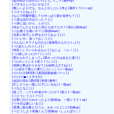
|盗み聞き|○思わないけど|にっこり|瀬伊up|
|~|するんじゃないかな|||
|難しいよ|○でも、なんとかしたい|考え|瀬伊トラストup|
|~|そうだね…|||
|なんで祥慶学園に？|○やっぱり家が金持ち？|||
|~|昔は品行方正だった？|||
|~|単に近いから、とか|||
|何みてんだよ|○またSGともめてたの？|呆れ|探偵up|
|~|お腹でも痛いの？||探偵down|
|京香と桜子に|○声をかけてみよう|||
|~|いいや、放っておこう|||
|そんなにキライなのかな|遊洛院さんのコト…|||
|~|○あたしのコト…|||
|仲良くしていられるなんて|なによ、ソレ！|||
|~|○寂しかったの？|ニコ||
|変わられてしまって…|変わったのはあなた達|||
|~|○ホントにそう思う？|ニコ||
|危険な事ばかりさせて|お給料上げてね|||
|~|○自分で選んだ事だし|にっこり|一哉up|
|>|>|>|CENTER:[第四回家政婦パート]|
|>|>|>|■１２月８日|
|会話の流れ|選択肢|表情|備考|
|忙しそうな一哉に|○下にいるね||一哉up|
|~|なになに|||
|狙って、って|○中泉がやったの？|怒り|一哉up|
|~|どういうコト？|||
|仕事に行け|○わかったよ||探偵up、一哉トラストup|
|~|今日は家にいる|||
|普通に振る舞え|○うん、わかった|ニコ|依織up|
|~|どうしよう依織くん||依織up（しょんぼり）|