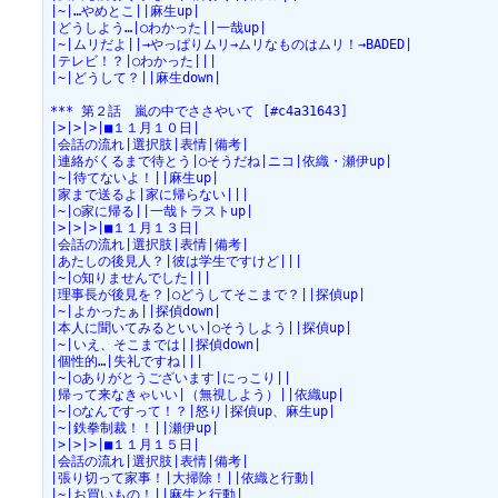
|~|…やめとこ||麻生up|
|どうしよう…|○わかった||一哉up|
|~|ムリだよ||→やっぱりムリ→ムリなものはムリ！→BADED|
|テレビ！？|○わかった|||
|~|どうして？||麻生down|
*** 第２話　嵐の中でささやいて [#c4a31643]
|>|>|>|■１１月１０日|
|会話の流れ|選択肢|表情|備考|
|連絡がくるまで待とう|○そうだね|ニコ|依織・瀬伊up|
|~|待てないよ！||麻生up|
|家まで送るよ|家に帰らない|||
|~|○家に帰る||一哉トラストup|
|>|>|>|■１１月１３日|
|会話の流れ|選択肢|表情|備考|
|あたしの後見人？|彼は学生ですけど|||
|~|○知りませんでした|||
|理事長が後見を？|○どうしてそこまで？||探偵up|
|~|よかったぁ||探偵down|
|本人に聞いてみるといい|○そうしよう||探偵up|
|~|いえ、そこまでは||探偵down|
|個性的…|失礼ですね|||
|~|○ありがとうございます|にっこり||
|帰って来なきゃいい|（無視しよう）||依織up|
|~|○なんですって！？|怒り|探偵up、麻生up|
|~|鉄拳制裁！！||瀬伊up|
|>|>|>|■１１月１５日|
|会話の流れ|選択肢|表情|備考|
|張り切って家事！|大掃除！||依織と行動|
|~|お買いもの！||麻生と行動|