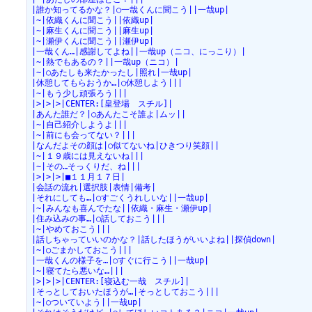
|誰か知ってるかな？|○一哉くんに聞こう||一哉up|
|~|依織くんに聞こう||依織up|
|~|麻生くんに聞こう||麻生up|
|~|瀬伊くんに聞こう||瀬伊up|
|一哉くん…|感謝してよね||一哉up（ニコ、にっこり）|
|~|熱でもあるの？||一哉up（ニコ）|
|~|○あたしも来たかったし|照れ|一哉up|
|休憩してもらおうか…|○休憩しよう|||
|~|もう少し頑張ろう|||
|>|>|>|CENTER:[皇登場　スチル]|
|あんた誰だ？|○あんたこそ誰よ|ムッ||
|~|自己紹介しようよ|||
|~|前にも会ってない？|||
|なんだよその顔は|○似てないね|ひきつり笑顔||
|~|１９歳には見えないね|||
|~|その…そっくりだ、ね|||
|>|>|>|■１１月１７日|
|会話の流れ|選択肢|表情|備考|
|それにしても…|○すごくうれしいな||一哉up|
|~|みんなも喜んでたな||依織・麻生・瀬伊up|
|住み込みの事…|○話しておこう|||
|~|やめておこう|||
|話しちゃっていいのかな？|話したほうがいいよね||探偵down|
|~|○ごまかしておこう|||
|一哉くんの様子を…|○すぐに行こう||一哉up|
|~|寝てたら悪いな…|||
|>|>|>|CENTER:[寝込む一哉　スチル]|
|そっとしておいたほうが…|そっとしておこう|||
|~|○ついていよう||一哉up|