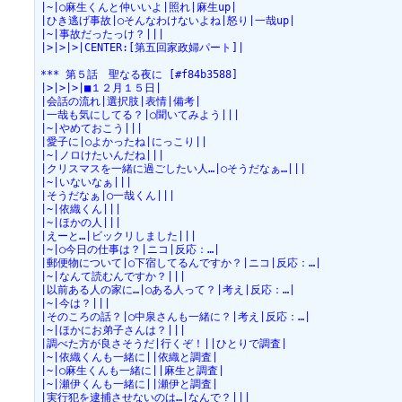
|~|○麻生くんと仲いいよ|照れ|麻生up|
|ひき逃げ事故|○そんなわけないよね|怒り|一哉up|
|~|事故だったっけ？|||
|>|>|>|CENTER:[第五回家政婦パート]|
*** 第５話　聖なる夜に [#f84b3588]
|>|>|>|■１２月１５日|
|会話の流れ|選択肢|表情|備考|
|一哉も気にしてる？|○聞いてみよう|||
|~|やめておこう|||
|愛子に|○よかったね|にっこり||
|~|ノロけたいんだね|||
|クリスマスを一緒に過ごしたい人…|○そうだなぁ…|||
|~|いないなぁ|||
|そうだなぁ|○一哉くん|||
|~|依織くん|||
|~|ほかの人|||
|えーと…|ビックリしました|||
|~|○今日の仕事は？|ニコ|反応：…|
|郵便物について|○下宿してるんですか？|ニコ|反応：…|
|~|なんて読むんですか？|||
|以前ある人の家に…|○ある人って？|考え|反応：…|
|~|今は？|||
|そのころの話？|○中泉さんも一緒に？|考え|反応：…|
|~|ほかにお弟子さんは？|||
|調べた方が良さそうだ|行くぞ！||ひとりで調査|
|~|依織くんも一緒に||依織と調査|
|~|○麻生くんも一緒に||麻生と調査|
|~|瀬伊くんも一緒に||瀬伊と調査|
|実行犯を逮捕させないのは…|なんで？|||