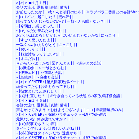
|>|>|>|■１月１日|
|会話の流れ|選択肢|表情|備考|
|お前だったのか|一哉くんと初日の出を||※ラブパラ二番目との会話&br
|~|○ゴメン、起こした？|照れ汗||
|眠ってないんじゃないのか？|一哉くんも眠くない？|||
|~|今朝は、楽しかった|||
|~|○なんだか夢みたい|照れ||
|おかげんはよろしいかしら|○いいんじゃないかな|にっこり||
|~|すごく悪いんだよ|||
|一哉くん…|○ありがとう|にっこり||
|~|おいしそう|||
|~|お金持ちってすごいね|||
|~|オニだね|||
|何からたべようかな|栗きんとん||＞瀬伊との会話|
|~|○伊達巻||＞一哉とからむ|
|~|伊勢エビ||＞依織と会話|
|~|鳥鉄扇||＞麻生と会話|
|>|>|>|CENTER:[第八回家政婦パート]|
|頑張ってたな|お金もらってるし|||
|~|彼女としてふさわしく|||
|~|○ほれ直した？||※付き合っている状態での家政婦評価会話|
|>|>|>|■１月５日|
|会話の流れ|選択肢|表情|備考|
|声をかけてみよう|○おはようございます|ニコ|※表情選択のみ|
|>|>|>|CENTER:＜探偵パラチェック＞→LV7でok確認|
|元気ないな|休み疲れですか？|||
|~|○心配事でも？|小声||
|タイヘンでしょうね|優しいんだね|||
|~|○関係者はタイヘンだね|遠慮がち||
|>|>|>|CENTER:＜探偵パラチェック＞→LV7でok確認|