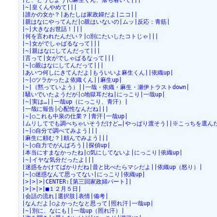
|ど、どうしよう|○麻生くん、落ち着いて|||
|~|皇くんやめて|||
|誰かの女か？|あたしは家政婦だよ|ニコ||
|親はなにやってんだ|○親はいないの|ムッ|反応：青筋|
|~|大きなお世話！|||
|何を言われたんだい？|○別にたいしたコトじゃ|||
|~|女がでしゃばるなって|||
|~|親はなにしてんだって|||
|言って|女がでしゃばるなって|||
|~|○親はなにしてんだって|||
|あいつ何しにきてんだよ|もういいよ麻生くん||依織up|
|~|○ツラかったよ依織くん||麻生up|
|~|（黙っていよう）||一哉・依織・麻生・瀬伊トラストdown|
|騒いでいたようだが|○地獄耳だね|にっこり|一哉up|
|~|実は…||一哉up（にっこり、青汗）|
|一哉に報告|心配性なんだね|||
|~|○これも中泉の仕業？|青汗|一哉up|
|ムリしてでも調べちゃいそうだけど…|やっぱり渡そう||※こっちを選ん
|~|○自分で調べてみよう|||
|麻生に頼む？|頼んでみよう|||
|~|○自力でがんばろう||探偵up|
|本当にすまなかったね|○気にしてないよ|にっこり|依織up|
|~|イヤな気分だったよ|||
|迷惑をかけてばかりだね|昔と比べたらマシだよ||依織up（怒り）|
|~|○迷惑なんて思ってない|にっこり|依織up|
|>|>|>|CENTER:[第三回家政婦パート]|
|>|>|>|■１２月５日|
|会話の流れ|選択肢|表情|備考|
|なんだよ|○よかったなと思って|照れ汗|一哉up|
|~|別に、なにも||一哉up（照れ汗）|