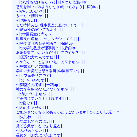
|~|○気持ちだけもらうね|引きつり|瀬伊up|
|意見を聞いてみようかな|○聞いてみよう||探偵up|
|~|やっぱいいや|||
|うーん|○情報か…|||
|~|信用か…|||
|まだ時間ある|理事長室に直行しよう|||
|~|教室をのぞいてみよう|||
|~|○学園長室に寄ろう|||
|理事長の経歴|この、Ｎ大学って？|||
|~|科学文化教育研究所？||探偵up|
|~|○大学助教授が理事長？||探偵up|
|承認を得ていない|○どうしてですか？|||
|~|優秀な方なんですね|||
|わからないことは|○いえ、ありません|||
|~|中泉隆行との関係|||
|学園で大切だと思う場所|学園長室です|||
|~|カフェテリアです|||
|~|○チャペルです|||
|~|御堂くんです||一哉up|
|神の存在を|○なんとなくですが|||
|~|信じていません|||
|何を信じている？|正義です|||
|~|○愛です|||
|~|わかりません|||
|ごまかさなくちゃ|○ありがとうございます|にっこり|反応：？|
|~|失礼ね！|||
|~|気にしてるのに…|||
|見てる気がする|○ふり返る|||
|~|ふり返らない|||
|昼食を…|お先に失礼します|||