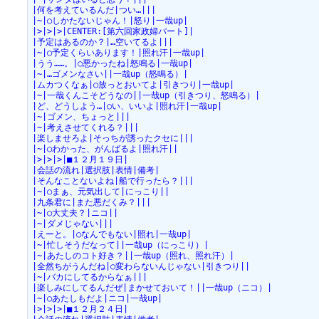
|何を考えているんだ|つい…|||
|~|○しかたないじゃん！|怒り|一哉up|
|>|>|>|CENTER:[第六回家政婦パート]|
|予定はあるのか？|…空いてるよ|||
|~|○予定くらいあります！|照れ汗|一哉up|
|うう……。|○悪かったね|怒鳴る|一哉up|
|~|…ゴメンなさい||一哉up（怒鳴る）|
|ムカつくなぁ|○放っとおいてよ|引きつり|一哉up|
|~|一哉くんこそどうなの||一哉up（引きつり、怒鳴る）|
|ど、どうしよう…|○い、いいよ|照れ汗|一哉up|
|~|ゴメン、ちょっと|||
|~|考えさせてくれる？|||
|楽しませろよ|そっちが誘ったクセに|||
|~|○わかった、がんばるよ|照れ汗||
|>|>|>|■１２月１９日|
|会話の流れ|選択肢|表情|備考|
|そんなことないよね|船で行ったら？|||
|~|○まぁ、元気出して|にっこり||
|九条君に|また悪だくみ？|||
|~|○大丈夫？|ニコ||
|~|ダメじゃない|||
|えーと。|○なんでもない|照れ|一哉up|
|~|忙しそうだなって||一哉up（にっこり）|
|~|あたしのコト好き？||一哉up（照れ、照れ汗）|
|全然ちがうんだね|○変わらないんじゃない|引きつり||
|~|バカにしてるからなぁ|||
|楽しみにしてるんだぜ|まかせておいて！||一哉up（ニコ）|
|~|○あたしもだよ|ニコ|一哉up|
|>|>|>|■１２月２４日|