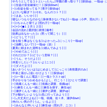
|やろうとしてるコトといったら…|学園の乗っ取り？||探偵up、一哉up（
|~|生徒の安全確保だ！||探偵down|
|~|○生徒を狙ってる？|青汗|探偵up|
|よけいな騒ぎ？|○それ、なんのコト？|||
|~|まあ、いいか|||
|寝ないつもりなのかな|身体壊さないでね||一哉up（小声、照れ汗）|
|~|○ちゃんと寝てよ|照れ汗|一哉up|
|>|>|>|■１２月１２日|
|会話の流れ|選択肢|表情|備考|
|効果は出なかった|○（黙って聞こう）|||
|~|どうして？|||
|命を狙う事はなくなる|○よかった…|にっこり|一哉up|
|~|油断しないで||一哉up（涙）|
|夏美に頼まれた資料を|○頼んでみよう|||
|~|やめておこう|||
|それだけか？|○どういう意味？|||
|~|うん、そうだよ|||
|仲直りしたい？|○いいよ|ニコ||
|~|ダメだよ|||
|あいさつくらいは|はじめまして|にっこり|表情選択のみ|
|中泉と葵が…|追いかけよう！||探偵up|
|~|○一哉くんに電話！||一哉トラストup|
|手がかりをつかめるかも|よし、行こう！||ひとりで調査|
|~|依織くんも一緒に||依織と調査、依織up|
|~|○麻生くんも一緒に||麻生を探す、麻生up|
|~|瀬伊くんも一緒に||瀬伊と調査、瀬伊up|
|下が騒がしいような|○見に行ってみよう|||
|~|…大丈夫だよね||一哉、依織、佐々木、瀬伊down|
|仲のいい男の子|うん、いるよ|||
|~|みんなと仲いいよ||麻生up（照れ汗、ニコ）|