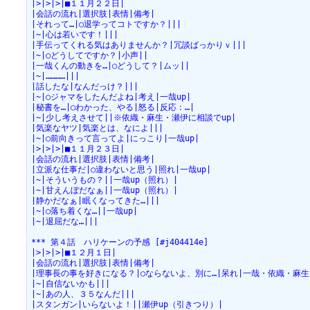
|>|>|>|■１１月２２日|
|会話の流れ|選択肢|表情|備考|
|それって…|○退学ってコトですか？|||
|~|心は若いです！|||
|手伝ってくれる気はありませんか？|冗談ばっかりｖ|||
|~|○どうしてですか？|小声||
|一哉くんの動きを…|○どうして？|ムッ||
|~|…………|||
|話したな|なんだっけ？|||
|~|○ジャマをしたんだよね|考え|一哉up|
|秘書を…|○わかった、やる|怒る|反応：…|
|~|少し考えさせて||※依織・麻生・瀬伊に相談でup|
|気楽なヤツ|気楽とは、なによ|||
|~|○前向きって言ってよ|にっこり|一哉up|
|>|>|>|■１１月２３日|
|会話の流れ|選択肢|表情|備考|
|立派な仕事だ|○違わないと思う|照れ|一哉up|
|~|そういうもの？||一哉up（照れ）|
|~|甘えんぼだなぁ||一哉up（照れ）|
|静かだなぁ|眠くなってきた…|||
|~|○落ち着くな…||一哉up|
|~|退屈だな…|||
*** 第４話　ハリケーンの予感 [#j404414e]
|>|>|>|■１２月１日|
|会話の流れ|選択肢|表情|備考|
|理事長の事を好きになる？|○ならないよ、別に…|呆れ|一哉・依織・麻生
|~|自信ないかも|||
|~|あの人、３５なんだ|||
|スタンガン|いらないよ！||瀬伊up（引きつり）|