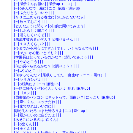
|~|瀬伊くんお願い||瀬伊up（ニコ）|
|~|○みんなで一緒に|ニコ|依織・瀬伊up|
|~|ふたりともいいや|||
|ＳＧに止められる春太に|○しかたないなぁ|||
|~|放っておこう|||
|どんなふうに聞く？|○知的に聞いてみよう|||
|~|しおらしく聞こう|||
|~|漢らしくいくぞ|||
|未成年被害者が何人？|○知りません|||
|~|１０人くらい？|||
|今までが不用心にすぎた|でも、いくらなんでも|||
|~|○なにか心配ごとでも？|||
|学園長は知っているのかな？|○聞いてみよう|||
|~|やめとこう|||
|何か調べられるかな？|○調べよう！|||
|~|…やめとこ|||
|何やってんだ？|居眠りしてた||麻生up（ニコ・照れ）|
|~|ヤサガシだよ|||
|~|○残業だよ|ニコ|麻生up|
|一緒に帰ろうぜ|○うん、いいよ|照れ|麻生up|
|~|ゴメン|||
|図書館のパソコン|○ネットって、面白い？|にっこり|麻生up|
|~|麻生くん、エッチだね|||
|~|家でやればいいのに|||
|騒がしいだろ|○また帰ろうよ|ニコ|麻生up|
|~|騒がしいのは自分だよ|||
|あそこにいるのは|白くん|||
|~|○皇くん|||
|~|王くん|||