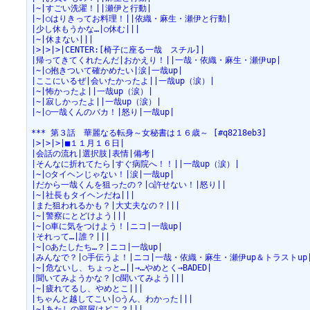
|~|すごい洗濯！||瀬伊と行動|
|~|○はりきってお料理！||依織・麻生・瀬伊と行動|
|少し休もうかな…|○休む|||
|~|休まない|||
|>|>|>|CENTER:[椅子に座る一哉　スチル]|
|帰ってきてくれたんだ|おかえり！||一哉・依織・麻生・瀬伊up|
|~|○抱きついて確かめたい|涙|一哉up|
|ここにいるぜ|会いたかったよ||一哉up（涙）|
|~|怖かったよ||一哉up（涙）|
|~|寂しかったよ||一哉up（涙）|
|~|○一哉くんのバカ！|怒り|一哉up|
*** 第３話　華麗なる転身～女秘書は１６歳～ [#q8218eb3]
|>|>|>|■１１月１６日|
|会話の流れ|選択肢|表情|備考|
|そんなに折れてたら|すぐ病院へ！！||一哉up（涙）|
|~|○タイヘンじゃない！|涙|一哉up|
|だから一哉くんを狙ったの？|○許せない！|怒り||
|~|社長もタイヘンだね|||
|また狙われるかも？|大丈夫なの？|||
|~|警察にとどけよう|||
|~|○車に気をつけよう！|ニコ|一哉up|
|それって…|誰？|||
|~|○あたしたち…？|ニコ|一哉up|
|みんなで？|○手伝うよ！|ニコ|一哉・依織・麻生・瀬伊up＆トラストup
|~|危ないし、ちょっと…||→…やめとく→BADED|
|聞いてみようかな？|○聞いてみよう|||
|~|疲れてるし、やめとこ|||
|ちゃんと越してこい|○うん、わかった|||
|~|あたしの部屋はどこ？|||