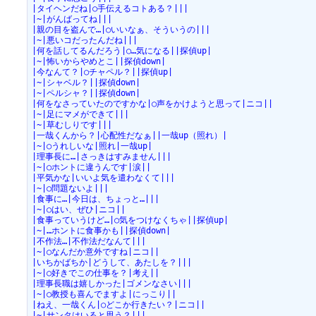
|タイヘンだね|○手伝えるコトある？|||
|~|がんばってね|||
|親の目を盗んで…|○いいなぁ、そういうの|||
|~|悪いコだったんだね|||
|何を話してるんだろう|○…気になる||探偵up|
|~|怖いからやめとこ||探偵down|
|今なんて？|○チャペル？||探偵up|
|~|シャベル？||探偵down|
|~|ペルシャ？||探偵down|
|何をなさっていたのですかな|○声をかけようと思って|ニコ||
|~|足にマメができて|||
|~|草むしりです|||
|一哉くんから？|心配性だなぁ||一哉up（照れ）|
|~|○うれしいな|照れ|一哉up|
|理事長に…|さっきはすみません|||
|~|○ホントに違うんです|涙||
|平気かな|いいよ気を遣わなくて|||
|~|○問題ないよ|||
|食事に…|今日は、ちょっと…|||
|~|○はい、ぜひ|ニコ||
|食事っていうけど…|○気をつけなくちゃ||探偵up|
|~|…ホントに食事かも||探偵down|
|不作法…|不作法だなんて|||
|~|○なんだか意外ですね|ニコ||
|いちかばちか|どうして、あたしを？|||
|~|○好きでこの仕事を？|考え||
|理事長職は嬉しかった|ゴメンなさい|||
|~|○教授も喜んでますよ|にっこり||
|ねえ、一哉くん|○どこか行きたい？|ニコ||
|~|サンタはいると思う？|||