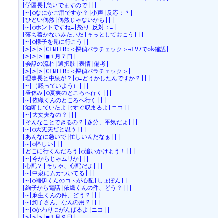
|学園長|急いでますので|||
|~|○なにかご用ですか？|小声|反応：？|
|ひどい偶然|偶然じゃないかも|||
|~|○ホントですね…|怒り|反対：…|
|落ち着かないみたいだ|そっとしておこう|||
|~|○様子を見に行こう|||
|>|>|>|CENTER:＜探偵パラチェック＞→LV7でok確認|
|>|>|>|■１月７日|
|会話の流れ|選択肢|表情|備考|
|>|>|>|CENTER:＜探偵パラチェック＞|
|理事長と中泉が？|○…どうかしたんですか？|||
|~|（黙っていよう）|||
|昼休み|○夏実のところへ行く|||
|~|依織くんのところへ行く|||
|油断していたよ|○すぐ収まるよ|ニコ||
|~|大丈夫なの？|||
|そんなことできるの？|多分、平気だよ|||
|~|○大丈夫だと思う|||
|あんなに急いで|忙しいんだなぁ|||
|~|○怪しい|||
|どこに行くんだろう|○追いかけよう！|||
|~|今からじゃムリか|||
|心配？|そりゃ、心配だよ|||
|~|中泉にムカついてる|||
|~|○瀬伊くんのコトが心配|しょぼん||
|絢子から電話|依織くんの件、どう？|||
|~|麻生くんの件、どう？|||
|~|絢子さん、なんの用？|||
|~|○かわりにがんばるよ|ニコ||
|>|>|>|■１月９日|