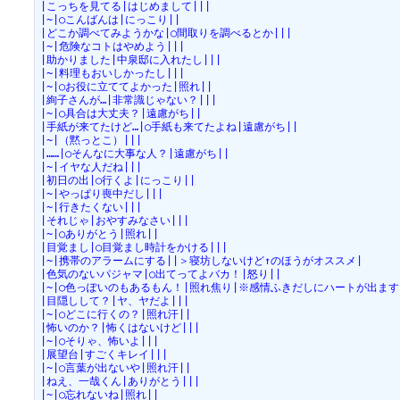
|こっちを見てる|はじめまして|||
|~|○こんばんは|にっこり||
|どこか調べてみようかな|○間取りを調べるとか|||
|~|危険なコトはやめよう|||
|助かりました|中泉邸に入れたし|||
|~|料理もおいしかったし|||
|~|○お役に立ててよかった|照れ||
|絢子さんが…|非常識じゃない？|||
|~|○具合は大丈夫？|遠慮がち||
|手紙が来てたけど…|○手紙も来てたよね|遠慮がち||
|~|（黙っとこ）|||
|……|○そんなに大事な人？|遠慮がち||
|~|イヤな人だね|||
|初日の出|○行くよ|にっこり||
|~|やっぱり喪中だし|||
|~|行きたくない|||
|それじゃ|おやすみなさい|||
|~|○ありがとう|照れ||
|目覚まし|○目覚まし時計をかける|||
|~|携帯のアラームにする||＞寝坊しないけど↑のほうがオススメ|
|色気のないパジャマ|○出てってよバカ！|怒り||
|~|○色っぽいのもあるもん！|照れ焦り|※感情ふきだしにハートが出ます
|目隠しして？|ヤ、ヤだよ|||
|~|○どこに行くの？|照れ汗||
|怖いのか？|怖くはないけど|||
|~|○そりゃ、怖いよ|||
|展望台|すごくキレイ|||
|~|○言葉が出ないや|照れ汗||
|ねえ、一哉くん|ありがとう|||
|~|○忘れないね|照れ||