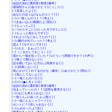
|会話の流れ|選択肢|表情|備考|
|遊洛院さん|○ありがとう|にっこり||
|~|見直したよ|||
|あなたのほうは|なんのコト？|||
|~|○一哉くんのコト？|考え||
|つきあいは…|○順調だよ|照れ||
|~|ちょっと…|||
|いつからそこに|○たった今です|ニコ||
|~|ちょっと前からです|||
|それより|なにをしてたの？|||
|~|○隆行が出ていった？|考え||
|恋人？|モチロンです|||
|~|○ええ、まぁ…|ニコ||
|~|（ごまかしておこう）|||
|昔から一哉を知っていた？|○どういう関係ですか？|小声||
|~|怖くて聞けない|||
|話を聞いておいた方が…|同席する|||
|~|○同席しない|||
|気にかけてくれてるのかな（麻生）|○ありがとう|照れ||
|~|気にしてないよ|||
|~|一哉くんのバカ|||
|>|>|>|■１月１０日|
|会話の流れ|選択肢|表情|備考|
|泊まっていったの！？|説明を要求する|||
|~|○なにも考えられない|||
|一哉くん…|○会ったよ…|怒り||
|~|一哉くんもシャワー？|||
|ホントに？|信じられない|||
|~|○…わかったよ|涙||