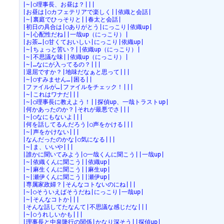
|~|○理事長、お昼は？|||
|お昼は|○カフェテリアで楽しく||依織と会話|
|~|裏庭でひっそりと||春太と会話|
|初日の具合は|○ありがとう|にっこり|依織up|
|~|心配性だね||一哉up（にっこり）|
|お茶…|○甘くておいしい|にっこり|依織up|
|~|ちょっと苦い？||依織up（にっこり）|
|~|不思議な味||依織up（にっこり）|
|~|…なにが入ってるの？|||
|退屈ですか？|地味だなぁと思って|||
|~|○すみません…|困る||
|ファイルが…|ファイルをチェック！|||
|~|これはワナだ|||
|~|○理事長に教えよう！||探偵up、一哉トラストup|
|何かあったのか？|それが最悪でさ|||
|~|○なにもないよ|||
|何を話してるんだろう|○声をかける|||
|~|声をかけない|||
|なんだったのかな|○気になる|||
|~|ま、いいや|||
|誰かに聞いてみよう|○一哉くんに聞こう||一哉up|
|~|依織くんに聞こう||依織up|
|~|麻生くんに聞こう||麻生up|
|~|瀬伊くんに聞こう||瀬伊up|
|専属家政婦？|そんなコトないのにね|||
|~|○そういえばそうだね|にっこり|一哉up|
|~|そんなコトか|||
|そんな話してたなんて|不思議な感じだな|||
|~|○うれしいかも|||
|理事長と中泉隆行の関係|かなり深そう||探偵up|