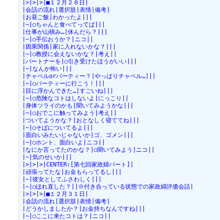
|>|>|>|■１２月２８日|
|会話の流れ|選択肢|表情|備考|
|お昼ご飯|わかったよ|||
|~|○ちゃんと食べてってば|||
|仕事が山積み…|休んだら？|||
|~|○手伝おうか？|ニコ||
|因果関係|家に入れないかな？|||
|~|○教授に会えないかな？|考え||
|パートナーを|○引き受けたほうがいい|||
|~|なんか怖い|||
|チャペルorパーティー？|やっぱりチャペル…|||
|~|○パーティーに行こう！|||
|目に浮かんできた…|すごいね|||
|~|○危険なコトはしないよ|にっこり||
|身体ツライのかも|聞いてみようかな|||
|~|○おでこに触ってみよう|考え||
|ついてようかな？|おとなしく寝ててね|||
|~|○そばについてるよ|||
|面白いみたいじゃないか|ゴ、ゴメン|||
|~|○ホント、面白いよ|ニコ||
|なにか言ってたのかな？|○聞いてみよう|ニコ||
|~|気のせいか|||
|>|>|>|CENTER:[第七回家政婦パート]|
|頑張ってたな|お金もらってるし|||
|~|彼女としてふさわしく|||
|~|○ほれ直した？||※付き合っている状態での家政婦評価会話|
|>|>|>|■１２月３１日|
|会話の流れ|選択肢|表情|備考|
|どうかしましたか？|お金持ちなんですね|||
|~|○ここに来たコトは？|ニコ||