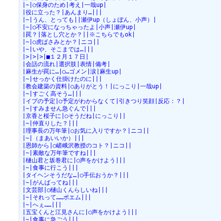
|~|○保身のため|考え|一哉up|
|役に立った？|あんまり…|||
|~|うん、とっても||瀬伊up（しょぼん、小声）|
|~|○不安になっちゃったよ|小声|瀬伊up|
|罠？|落とし穴とか？||※こちらでもok|
|~|○虎ばさみとか？|ニコ||
|~|いや、そこまでは…|||
|>|>|>|■１２月１７日|
|会話の流れ|選択肢|表情|備考|
|麻生が罠に…|○…ゴメン|涙|麻生up|
|~|せっかく仕掛けたのに|||
|教会建築の資料|○ありがとう！|にっこり|一哉up|
|~|すごく高そう…|||
|イブの予定|○予定がわからなくて|引きつり笑顔|反応：？|
|~|すみません急ぐんで|||
|京香と桜子に|○そうだね|にっこり||
|~|仲直りした？|||
|理事長の万年筆|○お気に入りですか？|ニコ||
|~|（まあいいか）|||
|恩師から|○嵯峨沢教授のコト？|ニコ||
|~|素敵な万年筆ですね|||
|樋山君と坂巻君に|○声をかけよう|||
|~|食事に行こう|||
|タイヘンそうだな…|○手伝おうか？|||
|~|がんばってね|||
|文芸部|○樋山くんらしいね|||
|~|それって……ポエム|||
|~|へぇ……|||
|五宝くんと江見さんに|○声をかけよう|||
|~|食事に急ごう|||