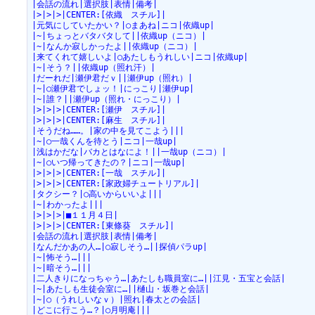
|会話の流れ|選択肢|表情|備考|
|>|>|>|CENTER:[依織　スチル]|
|元気にしていたかい？|○まあね|ニコ|依織up|
|~|ちょっとバタバタして||依織up（ニコ）|
|~|なんか寂しかったよ||依織up（ニコ）|
|来てくれて嬉しいよ|○あたしもうれしい|ニコ|依織up|
|~|そう？||依織up（照れ汗）|
|だーれだ|瀬伊君だｖ||瀬伊up（照れ）|
|~|○瀬伊君でしょッ！|にっこり|瀬伊up|
|~|誰？||瀬伊up（照れ・にっこり）|
|>|>|>|CENTER:[瀬伊　スチル]|
|>|>|>|CENTER:[麻生　スチル]|
|そうだね……。|家の中を見てこよう|||
|~|○一哉くんを待とう|ニコ|一哉up|
|浅はかだな|バカとはなによ！||一哉up（ニコ）|
|~|○いつ帰ってきたの？|ニコ|一哉up|
|>|>|>|CENTER:[一哉　スチル]|
|>|>|>|CENTER:[家政婦チュートリアル]|
|タクシー？|○高いからいいよ|||
|~|わかったよ|||
|>|>|>|■１１月４日|
|>|>|>|CENTER:[東條葵　スチル]|
|会話の流れ|選択肢|表情|備考|
|なんだかあの人…|○寂しそう…||探偵パラup|
|~|怖そう…|||
|~|暗そう…|||
|二人きりになっちゃう…|あたしも職員室に…||江見・五宝と会話|
|~|あたしも生徒会室に…||樋山・坂巻と会話|
|~|○（うれしいなｖ）|照れ|春太との会話|
|どこに行こう…？|○月明庵|||