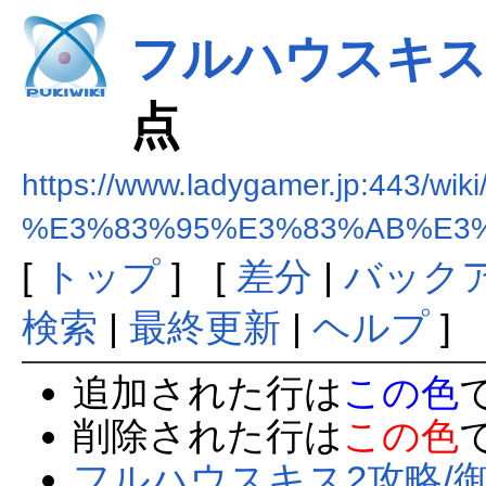
フルハウスキス
点
https://www.ladygamer.jp:443/wiki
%E3%83%95%E3%83%AB%E3
[
トップ
] [
差分
|
バック
検索
|
最終更新
|
ヘルプ
]
追加された行は
この色
削除された行は
この色
フルハウスキス2攻略/