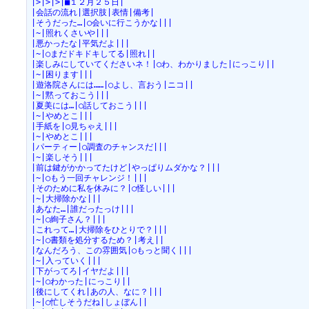
|>|>|>|■１２月２５日|
|会話の流れ|選択肢|表情|備考|
|そうだった…|○会いに行こうかな|||
|~|照れくさいや|||
|悪かったな|平気だよ|||
|~|○まだドキドキしてる|照れ||
|楽しみにしていてくださいネ！|○わ、わかりました|にっこり||
|~|困ります|||
|遊洛院さんには……|○よし、言おう|ニコ||
|~|黙っておこう|||
|夏美には…|○話しておこう|||
|~|やめとこ|||
|手紙を|○見ちゃえ|||
|~|やめとこ|||
|パーティー|○調査のチャンスだ|||
|~|楽しそう|||
|前は鍵がかかってたけど|やっぱりムダかな？|||
|~|○もう一回チャレンジ！|||
|そのために私を休みに？|○怪しい|||
|~|大掃除かな|||
|あなた…|誰だったっけ|||
|~|○絢子さん？|||
|これって…|大掃除をひとりで？|||
|~|○書類を処分するため？|考え||
|なんだろう、この雰囲気|○もっと聞く|||
|~|入っていく|||
|下がってろ|イヤだよ|||
|~|○わかった|にっこり||
|後にしてくれ|あの人、なに？|||
|~|○忙しそうだね|しょぼん||