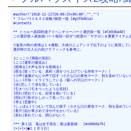
#author("2018-12-11T20:00:25+09:00","","")
* フルハウスキス２攻略/御堂一哉 [#g3f6db1a]
#contents
** トゥルー高ED到達アドベンチャーパート選択肢一覧 [#lb936a40]
この選択肢＋家政婦パート毎回一回ずつ程度の「ヤサガシ＆重要アイテム
※返答の時の表情は１４種類。大体のニュアンスで以下のように表現して
選択時の主人公の顔グラフィックを参考に。
|にっこり|満面の笑顔|
|ニコ|通常の微笑み|
|怒鳴る|大声を出す＆怒鳴る|
|怒る|怒っている、真剣（眉をつり上げている赤色マーク）|
|小声|遠慮がちに小声で話す（小さな口の黄色マーク、頬を染めていない
|ムッ|不快・イライラしている（紫への字口のマーク）|
|涙|悲しくて涙を流している|
|引きつり|引きつったような笑顔|
|照れ|照れている、好意を抱いている|
|照れ汗|恥ずかしがって焦っている|
|考え|思案中|
|しょぼん|うつむいて沈んだ様子（小さな口の黄色マーク、頬を染めてい
|青汗|顔が青ざめて冷や汗をかいている|
|呆れ|呆れている、関心がない|
*** 第１話　昼は女子高生、夜は家政婦　 [#x008da7b]
|>|>|>|■１１月３日|