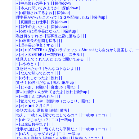
|~|中泉隆行の手下？||探偵down|
|~|本人に聞いてみようか||探偵down|
|~|○信頼されてるよね||探偵up|
|理事長がやったことって|ＳＧを配備したね||探偵up|
|~|真面目にお仕事||探偵down|
|~|就任のあいさつ||探偵down|
|~|○強引に理事長になった||探偵up|
|私は何をすれば…|理事長と恋に落ちる|||
|~|○理事長の意図を探る|||
|~|理事長と仲良くする|||
|>|>|>|CENTER:＜探偵パラチェック＞&br;okなら自分から提案して、
|>|>|>|CENTER:[一哉寝込む　スチル]|
|後見人してくれたんだよね|○聞いてみる|||
|~|…やめとく|||
|迷惑だったか？|そんなコトないよ|||
|~|なんで黙ってたの？|||
|~|○うれしかったよ|照れ||
|貸せ！|○強引だなぁ|照れ|麻生up|
|~|じゃあ、お願い||麻生up（照れ）|
|夢…|○瀬伊くんが出てきたよ|照れ|瀬伊up|
|~|一哉くんに怒られた|||
|~|覚えてないや||瀬伊up（にっこり、照れ）|
|>|>|>|■１２月２日|
|会話の流れ|選択肢|表情|備考|
|ねえ、一哉くん|家でなにしてるの？||一哉up（ニコ）|
|~|○ヒマじゃない？|ニコ|一哉up|
|~|出席日数平気？|||
|仕事が山ほど|一哉くんなら平気だよ||一哉up（ニコ）|
|~|○ムリしちゃダメだよ|ニコ|一哉up|
|どっちと登校？|依織くんお願い||依織up（ニコ）|