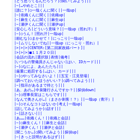
|どう思ってるんだろう？|○聞いてみよう|||
|~|…やめとこ|||
|誰に？|○一哉くんに聞く||一哉up|
|~|依織くんに聞く||依織up|
|~|麻生くんに聞く||麻生up|
|~|瀬伊くんに聞く||瀬伊up|
|安心しろ|どういう意味？||一哉up（照れ汗）|
|~|○うん！|照れ汗|一哉up|
|頼むな|○まかせて！|にっこり|一哉up|
|~|ムリしないでね||一哉up（にっこり・照れ）|
|>|>|>|CENTER:[第二回家政婦パート]|
|>|>|>|■１１月２０日|
|会話の流れ|選択肢|表情|備考|
|いつもの警備員さんじゃない|はい、IDカード|||
|~|○なによ、あんたたち|||
|厳重に処罰する|…はい、カード|||
|~|○やってみなさいよ！||五宝・江見登場|
|調べておいたほうがいい？|○調べてみよう|||
|~|指示があるまで待とう|||
|あ、あの…|中泉隆行さんですか？||探偵down|
|~|○理事長室はこちらです|||
|なんで奥さんが…|（まさか刺客！？）||一哉up（青汗）|
|~|○そんなコトはないか|考え|一哉up|
|話してみようか|○話す|||
|~|話さない|||
|あ……|依織くん！||依織と会話|
|~|○麻生くん！||麻生と会話|
|~|瀬伊くん！||瀬伊と会話|
|聞こうか…|○聞いてみよう||探偵up|
|~|きっと説明があるはず|||