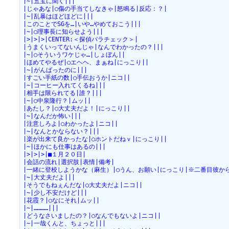
|~|五宝に聞く|||
|じゃあな|○傷の手当てしなきゃ|怒鳴る|反応：？|
|~|乱暴はほどほどに|||
|このことでSGを…|いや…やめておこう|||
|~|○理事長に知らせよう|||
|>|>|>|CENTER:＜探偵パラチェック＞|
|うまくいってないんじゃ|なんでわかったの？|||
|~|○そういうワケじゃ…|しょぼん||
|ほめてやるぜ|○エヘヘ、まぁね|にっこり||
|~|がんばったのに|||
|すごい手紙の数|○手伝おうか|ニコ||
|~|コーヒー入れてくるね|||
|相手は限られてる|誰？|||
|~|○中泉隆行？|ムッ||
|あたし？|○大丈夫だよ！|にっこり||
|~|なんだか怖い|||
|注意しろよ|○わかったよ|ニコ||
|~|なんとかならない？|||
|楽が出来て良かったな|○ホントだねｖ|にっこり||
|~|ほかにも仕事はあるの|||
|>|>|>|■１月２０日|
|会話の流れ|選択肢|表情|備考|
|一緒に登校しようかな（麻生）|○うん、お願い|にっこり|※二番目彼か
|~|大丈夫だよ|||
|そうでもねぇんだな|○大丈夫だよ|ニコ||
|~|少し不安だけど|||
|花霞？|○なにそれ|ムッ||
|~|…………|||
|どうなさいましたの？|○なんでもないよ|ニコ||
|~|一哉くんと、ちょっと|||