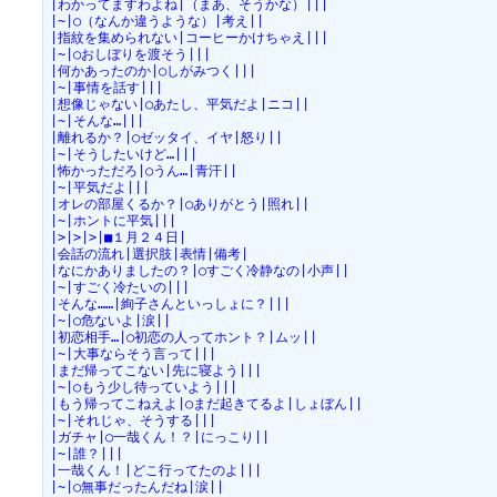
|わかってますわよね|（まあ、そうかな）|||
|~|○（なんか違うような）|考え||
|指紋を集められない|コーヒーかけちゃえ|||
|~|○おしぼりを渡そう|||
|何かあったのか|○しがみつく|||
|~|事情を話す|||
|想像じゃない|○あたし、平気だよ|ニコ||
|~|そんな…|||
|離れるか？|○ゼッタイ、イヤ|怒り||
|~|そうしたいけど…|||
|怖かっただろ|○うん…|青汗||
|~|平気だよ|||
|オレの部屋くるか？|○ありがとう|照れ||
|~|ホントに平気|||
|>|>|>|■１月２４日|
|会話の流れ|選択肢|表情|備考|
|なにかありましたの？|○すごく冷静なの|小声||
|~|すごく冷たいの|||
|そんな……|絢子さんといっしょに？|||
|~|○危ないよ|涙||
|初恋相手…|○初恋の人ってホント？|ムッ||
|~|大事ならそう言って|||
|まだ帰ってこない|先に寝よう|||
|~|○もう少し待っていよう|||
|もう帰ってこねえよ|○まだ起きてるよ|しょぼん||
|~|それじゃ、そうする|||
|ガチャ|○一哉くん！？|にっこり||
|~|誰？|||
|一哉くん！|どこ行ってたのよ|||
|~|○無事だったんだね|涙||