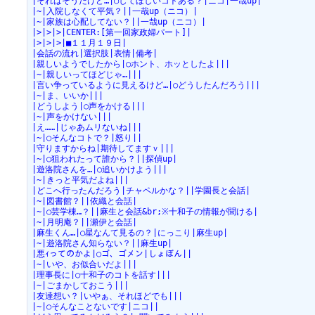
|それはそうだけど…|○してほしいコトある？|ニコ|一哉up|
|~|入院しなくて平気？||一哉up（ニコ）|
|~|家族は心配してない？||一哉up（ニコ）|
|>|>|>|CENTER:[第一回家政婦パート]|
|>|>|>|■１１月１９日|
|会話の流れ|選択肢|表情|備考|
|親しいようでしたから|○ホント、ホッとしたよ|||
|~|親しいってほどじゃ…|||
|言い争っているように見えるけど…|○どうしたんだろう|||
|~|ま、いいか|||
|どうしよう|○声をかける|||
|~|声をかけない|||
|え……|じゃあムリないね|||
|~|○そんなコトで？|怒り||
|守りますからね|期待してますｖ|||
|~|○狙われたって誰から？||探偵up|
|遊洛院さんを…|○追いかけよう|||
|~|きっと平気だよね|||
|どこへ行ったんだろう|チャペルかな？||学園長と会話|
|~|図書館？||依織と会話|
|~|○芸学棟…？||麻生と会話&br;※十和子の情報が聞ける|
|~|月明庵？||瀬伊と会話|
|麻生くん…|○星なんて見るの？|にっこり|麻生up|
|~|遊洛院さん知らない？||麻生up|
|悪ｨってのかよ|○ゴ、ゴメン|しょぼん||
|~|いや、お似合いだよ|||
|理事長に|○十和子のコトを話す|||
|~|ごまかしておこう|||
|友達想い？|いやぁ、それほどでも|||
|~|○そんなことないです|ニコ||