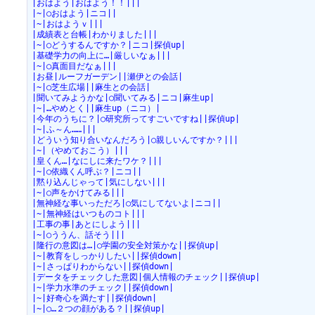
|おはよう|おはよう！！|||
|~|○おはよう|ニコ||
|~|おはようｖ|||
|成績表と台帳|わかりました|||
|~|○どうするんですか？|ニコ|探偵up|
|基礎学力の向上に…|厳しいなぁ|||
|~|○真面目だなぁ|||
|お昼|ルーフガーデン||瀬伊との会話|
|~|○芝生広場||麻生との会話|
|聞いてみようかな|○聞いてみる|ニコ|麻生up|
|~|…やめとく||麻生up（ニコ）|
|今年のうちに？|○研究所ってすごいですね||探偵up|
|~|ふ～ん……|||
|どういう知り合いなんだろう|○親しいんですか？|||
|~|（やめておこう）|||
|皇くん…|なにしに来たワケ？|||
|~|○依織くん呼ぶ？|ニコ||
|黙り込んじゃって|気にしない|||
|~|○声をかけてみる|||
|無神経な事いっただろ|○気にしてないよ|ニコ||
|~|無神経はいつものコト|||
|工事の事|あとにしよう|||
|~|○ううん、話そう|||
|隆行の意図は…|○学園の安全対策かな||探偵up|
|~|教育をしっかりしたい||探偵down|
|~|さっぱりわからない||探偵down|
|データをチェックした意図|個人情報のチェック||探偵up|
|~|学力水準のチェック||探偵down|
|~|好奇心を満たす||探偵down|
|~|○…２つの顔がある？||探偵up|