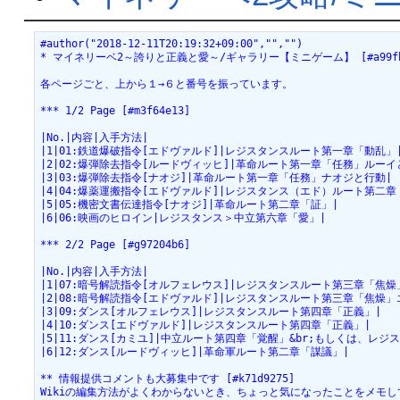
#author("2018-12-11T20:19:32+09:00","","")
* マイネリーベ2～誇りと正義と愛～/ギャラリー【ミニゲーム】 [#a99fb
各ページごと、上から１→６と番号を振っています。
*** 1/2 Page [#m3f64e13]
|No.|内容|入手方法|
|1|01:鉄道爆破指令[エドヴァルド]|レジスタンスルート第一章「動乱」
|2|02:爆弾除去指令[ルードヴィッヒ]|革命ルート第一章「任務」ルーイ
|3|03:爆弾除去指令[ナオジ]|革命ルート第一章「任務」ナオジと行動|
|4|04:爆薬運搬指令[エドヴァルド]|レジスタンス（エド）ルート第二章
|5|05:機密文書伝達指令[ナオジ]|革命ルート第二章「証」|
|6|06:映画のヒロイン|レジスタンス＞中立第六章「愛」|
*** 2/2 Page [#g97204b6]
|No.|内容|入手方法|
|1|07:暗号解読指令[オルフェレウス]|レジスタンスルート第三章「焦
|2|08:暗号解読指令[エドヴァルド]|レジスタンスルート第三章「焦燥」
|3|09:ダンス[オルフェレウス]|レジスタンスルート第四章「正義」|
|4|10:ダンス[エドヴァルド]|レジスタンスルート第四章「正義」|
|5|11:ダンス[カミユ]|中立ルート第四章「覚醒」&br;もしくは、
|6|12:ダンス[ルードヴィッヒ]|革命軍ルート第二章「謀議」|
** 情報提供コメントも大募集中です [#k71d9275]
Wikiの編集方法がよくわからないとき、ちょっと気になったことをメモ