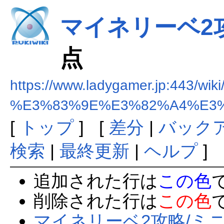
マイネリーベ2
点
https://www.ladygamer.jp:443/wiki
%E3%83%9E%E3%82%A4%E3
[
トップ
] [
差分
|
バック
検索
|
最終更新
|
ヘルプ
]
追加された行は
この色
削除された行は
この色
マイネリーベ2攻略/ミ