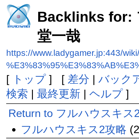
Backlinks 
堂一哉
https://www.ladygamer.jp:443/wiki
%E3%83%95%E3%83%AB%E3
[
トップ
] [
差分
|
バック
検索
|
最終更新
|
ヘルプ
]
Return to フルハウスキ
フルハウスキス2攻略
(2