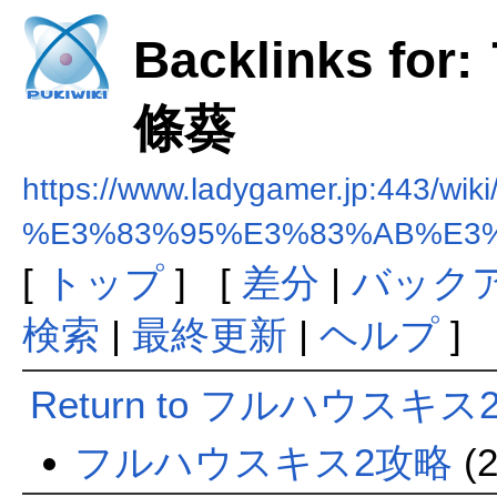
Backlinks 
條葵
https://www.ladygamer.jp:443/wiki
%E3%83%95%E3%83%AB%E3
[
トップ
] [
差分
|
バック
検索
|
最終更新
|
ヘルプ
]
Return to フルハウスキ
フルハウスキス2攻略
(2