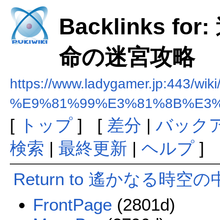
Backlinks 
命の迷宮攻略
https://www.ladygamer.jp:443/wiki
%E9%81%99%E3%81%8B%E3
[
トップ
] [
差分
|
バック
検索
|
最終更新
|
ヘルプ
]
Return to 遙かなる時
FrontPage
(2801d)