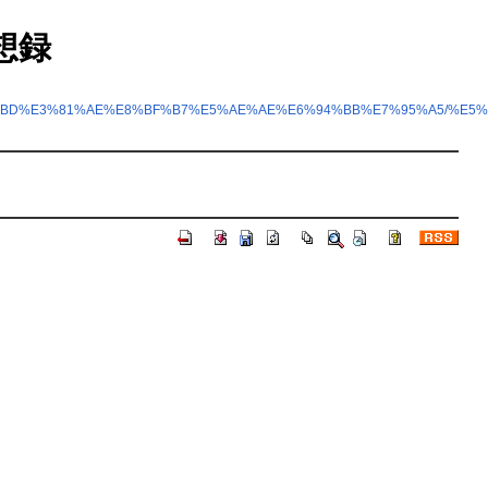
回想録
BD%E3%81%AE%E8%BF%B7%E5%AE%AE%E6%94%BB%E7%95%A5/%E5%