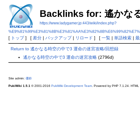
Backlinks for:
https://www.ladygamer.jp:443/wiki/index.php?
%E9%81%99%E3%81%8B%E3%81%AA%E3%82%8B%E6%99%82%E7
[
トップ
] [
差分
|
バックアップ
|
リロード
] [
一覧
|
単語検索
|
最
Return to 遙かなる時空の中で3 運命の迷宮攻略/回想録
遙かなる時空の中で3 運命の迷宮攻略
(2796d)
Site admin:
優鈴
PukiWiki 1.5.1
© 2001-2016
PukiWiki Development Team
. Powered by PHP 7.1.24. HTML c