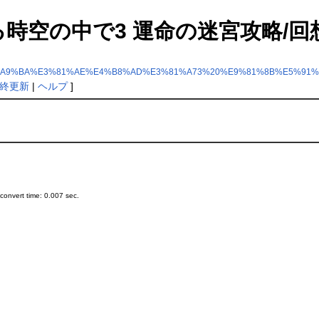
 遙かなる時空の中で3 運命の迷宮攻略/
%A9%BA%E3%81%AE%E4%B8%AD%E3%81%A73%20%E9%81%8B%E5%91%
終更新
|
ヘルプ
]
onvert time: 0.007 sec.