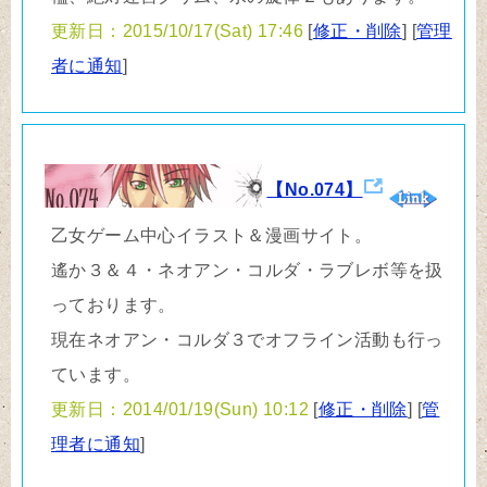
更新日：2015/10/17(Sat) 17:46
[
修正・削除
] [
管理
者に通知
]
【No.074】
乙女ゲーム中心イラスト＆漫画サイト。
遙か３＆４・ネオアン・コルダ・ラブレボ等を扱
っております。
現在ネオアン・コルダ３でオフライン活動も行っ
ています。
更新日：2014/01/19(Sun) 10:12
[
修正・削除
] [
管
理者に通知
]