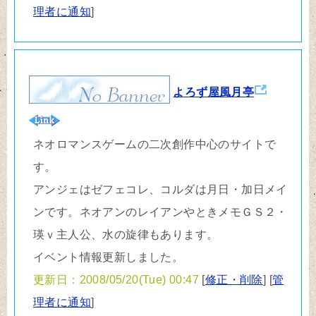
理者に通知
]
よろず屋風月亭
ネオロマンスゲームの二次創作中心のサイトで
す。
アンジェはゼフェコレ、コルダは月日・加日メイ
ンです。ネオアンのレイアンやときメモＧＳ２・
瑛ｖ主人公、水の旋律もあります。
イベント情報更新しました。
更新日：2008/05/20(Tue) 00:47
[
修正・削除
] [
管
理者に通知
]