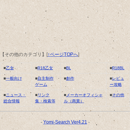
【その他のカテゴリ】
[
↑ページTOPへ
]
■
乙女
■
R18乙女
■
BL
■
R18BL
■
一般向け
■
自主制作
■
創作
■
レビュ
ゲーム
ー攻略
■
ニュース・
■
リンク
■
メーカーオフィシャ
■
その他
総合情報
集・検索等
ル（商業）
-
Yomi-Search Ver4.21
-