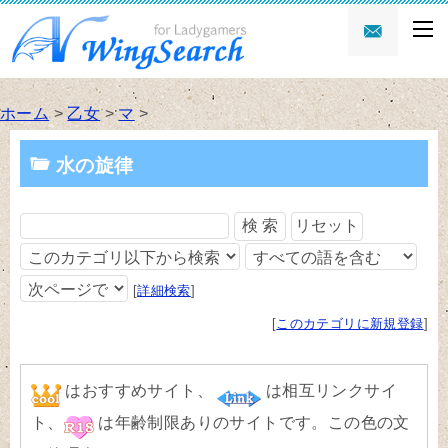
ホーム
>
乙女
>
マ
>
水の旋律
[
詳細検索
]
[
このカテゴリに新規登録
]
はおすすめサイト、
は相互リンクサイ
ト、
は年齢制限ありのサイトです。
この色
の文