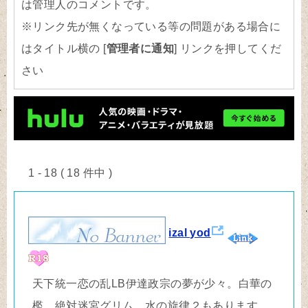
は管理人のコメントです。
※リンク先が無くなっている等の問題がある場合に
はタイトル横の [
管理者に通知
] リンクを押してくだ
さい
1 - 18 ( 18 件中 )
izal yod
天下統一恋の乱LB伊達政宗の夢が少々。白華の
檻、絶対迷宮グリム、水の旋律２もあります。