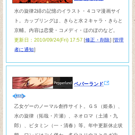
水の旋律2緋の記憶のイラスト・４コマ漫画サイ
ト。カップリングは、きらと水２キャラ・きらと
京輔。内容は恋愛・コメディ・ほのぼのなど。
更新日：2010/09/24(Fri) 17:57
[
修正・削除
] [
管理
者に通知
]
ペパーランド
乙女ゲーのノーマル創作サイト。ＧＳ（姫条）、
水の旋律（拓哉・片瀬）、ネオロマ（土浦・九
郎）、ビタミン（一・清春）等。年中更新休止状