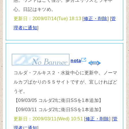
態。ワンドはごく僅か。多分ユリウスとラギ中
心。日記はキツめ。
更新日：2009/07/14(Tue) 18:13
[
修正・削除
] [
管
理者に通知
]
nota
コルダ・フルキス２・水旋中心に更新中。ノーマ
ルカプばかりのＳＳサイトですが、宜しければど
うぞ。
【09/03/05 コルダ2fに衛日SSを1本追加】
【09/03/11 コルダ2fに衛日SSを1本追加】
更新日：2009/03/11(Wed) 10:51
[
修正・削除
] [
管
理者に通知
]