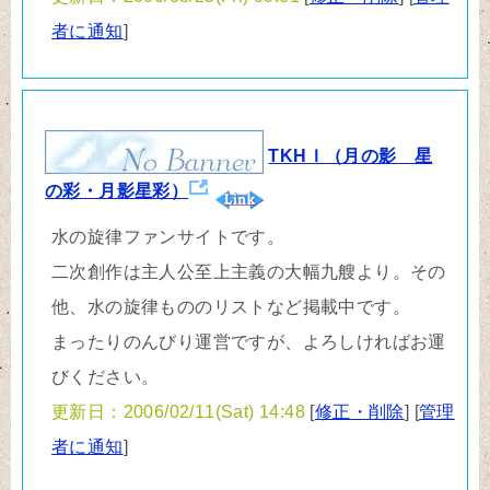
者に通知
]
TKHＩ（月の影 星
の彩・月影星彩）
水の旋律ファンサイトです。
二次創作は主人公至上主義の大幅九艘より。その
他、水の旋律もののリストなど掲載中です。
まったりのんびり運営ですが、よろしければお運
びください。
更新日：2006/02/11(Sat) 14:48
[
修正・削除
] [
管理
者に通知
]