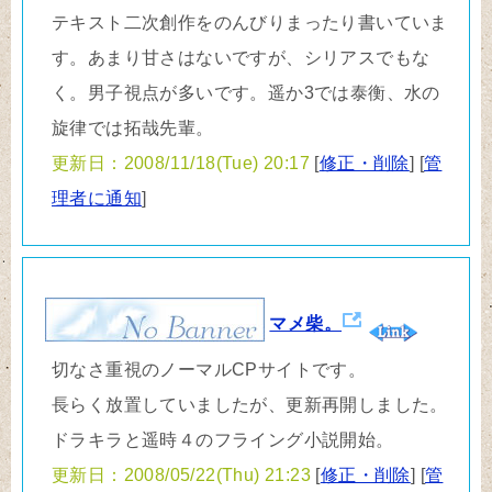
テキスト二次創作をのんびりまったり書いていま
す。あまり甘さはないですが、シリアスでもな
く。男子視点が多いです。遥か3では泰衡、水の
旋律では拓哉先輩。
更新日：2008/11/18(Tue) 20:17
[
修正・削除
] [
管
理者に通知
]
マメ柴。
切なさ重視のノーマルCPサイトです。
長らく放置していましたが、更新再開しました。
ドラキラと遥時４のフライング小説開始。
更新日：2008/05/22(Thu) 21:23
[
修正・削除
] [
管