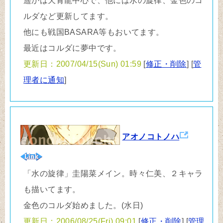
遥かは天青龍中心で、他には水の旋律、金色のコ
ルダなど更新してます。
他にも戦国BASARA等もおいてます。
最近はコルダに夢中です。
更新日：2007/04/15(Sun) 01:59
[
修正・削除
] [
管
理者に通知
]
アオノコトノハ
「水の旋律」圭陽菜メイン。時々仁美、２キャラ
も描いてます。
金色のコルダ始めました。(水日)
更新日：2006/08/25(Fri) 09:01
[
修正・削除
] [
管理