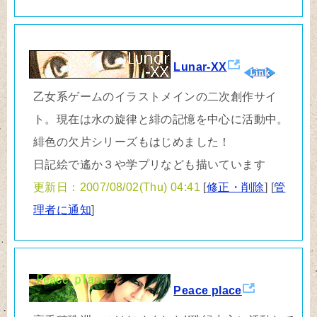
Lunar-XX
乙女系ゲームのイラストメインの二次創作サイ
ト。現在は水の旋律と緋の記憶を中心に活動中。
緋色の欠片シリーズもはじめました！
日記絵で遙か３や学プリなども描いています
更新日：2007/08/02(Thu) 04:41
[
修正・削除
] [
管
理者に通知
]
Peace place