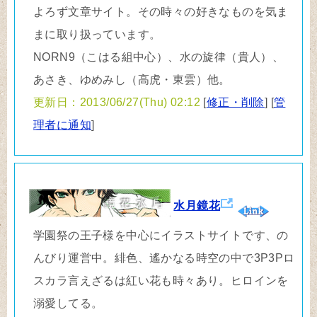
よろず文章サイト。その時々の好きなものを気ま
まに取り扱っています。
NORN9（こはる組中心）、水の旋律（貴人）、
あさき、ゆめみし（高虎・東雲）他。
更新日：2013/06/27(Thu) 02:12
[
修正・削除
] [
管
理者に通知
]
水月鏡花
学園祭の王子様を中心にイラストサイトです、の
んびり運営中。緋色、遙かなる時空の中で3P3Pロ
スカラ言えざるは紅い花も時々あり。ヒロインを
溺愛してる。