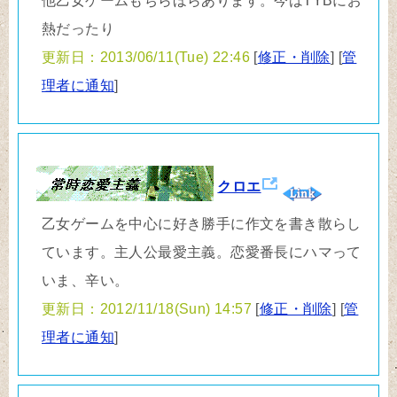
他乙女ゲームもちらほらあります。今はTYBにお
熱だったり
更新日：2013/06/11(Tue) 22:46
[
修正・削除
] [
管
理者に通知
]
クロエ
乙女ゲームを中心に好き勝手に作文を書き散らし
ています。主人公最愛主義。恋愛番長にハマって
いま、辛い。
更新日：2012/11/18(Sun) 14:57
[
修正・削除
] [
管
理者に通知
]