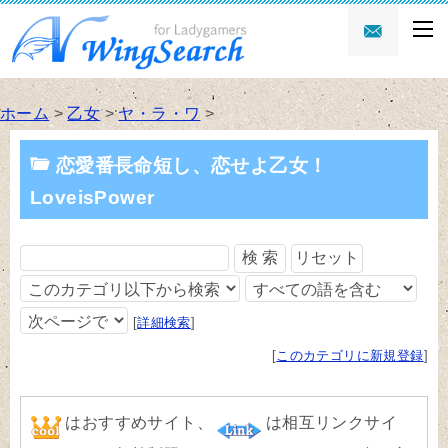
ホーム
>
乙女
>
ヤ・ラ・ワ
>
恋愛番長命短し、恋せよ乙女！
LoveisPower
[
詳細検索
]
[
このカテゴリに新規登録
]
はおすすめサイト、
は相互リンクサイ