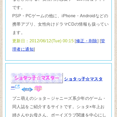
です。
PSP・PCゲームの他に、iPhone・Androidなどの
携帯アプリ、女性向けドラマCDの情報も扱ってい
ます。
更新日：2012/06/12(Tue) 00:15
[
修正・削除
] [
管
理者に通知
]
ショタっ子☆マスタ
ー
プニ萌えのショタ～ジャニーズ系少年のゲーム・
同人誌をご紹介するサイトです。ショタ×年上お
姉さんやお母さん、ボーイズラブ関連を中心にし