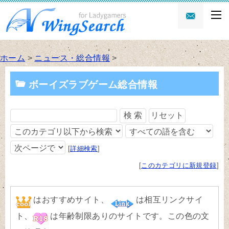
ホーム
>
ニュース・総合情報
>
ボーイズラブゲーム総合情報
[
詳細検索
]
[
このカテゴリに新規登録
]
はおすすめサイト、
は相互リンクサイ
ト、
は年齢制限ありのサイトです。
この色
の文