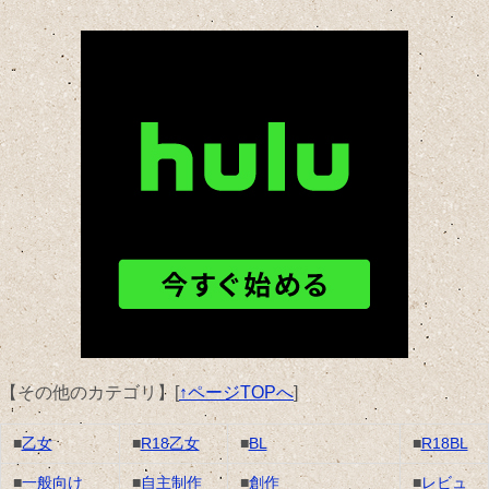
【その他のカテゴリ】
[
↑ページTOPへ
]
■
乙女
■
R18乙女
■
BL
■
R18BL
■
一般向け
■
自主制作
■
創作
■
レビュ