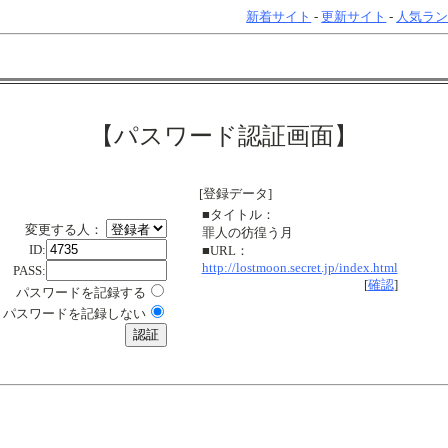
新着サイト
-
更新サイト
-
人気ラ
【パスワード認証画面】
[登録データ]
■タイトル：
変更する人：
罪人の彷徨う月
ID:
■URL：
http://lostmoon.secret.jp/index.html
PASS:
[
確認
]
パスワードを記録する
パスワードを記録しない