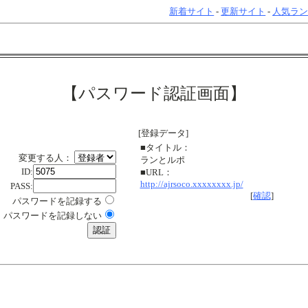
新着サイト
-
更新サイト
-
人気ラ
【パスワード認証画面】
[登録データ]
■タイトル：
変更する人：
ランとルポ
ID:
■URL：
http://ajrsoco.xxxxxxxx.jp/
PASS:
[
確認
]
パスワードを記録する
パスワードを記録しない