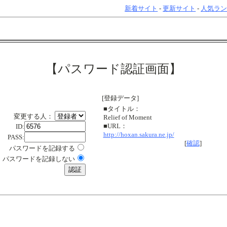
新着サイト
-
更新サイト
-
人気ラ
【パスワード認証画面】
[登録データ]
■タイトル：
変更する人：
Relief of Moment
■URL：
ID:
http://hoxan.sakura.ne.jp/
PASS:
[
確認
]
パスワードを記録する
パスワードを記録しない