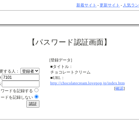
新着サイト
-
更新サイト
-
人気ラ
【パスワード認証画面】
[登録データ]
■タイトル：
更する人：
チョコレートクリーム
:
■URL：
http://chocolatecream.lovepop.jp/index.htm
:
[
確認
]
スワードを記録する
ワードを記録しない