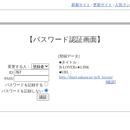
新着サイト
-
更新サイト
-
人気ラ
【パスワード認証画面】
[登録データ]
■タイトル：
変更する人：
B-LOVERs★LINK
■URL：
ID:
http://jhnet.sakura.ne.jp/b_lovers/
PASS:
[
確認
]
パスワードを記録する
パスワードを記録しない