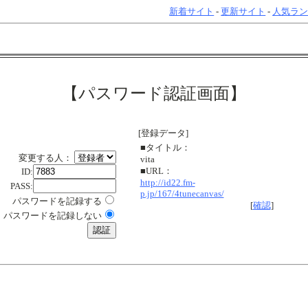
新着サイト
-
更新サイト
-
人気ラ
【パスワード認証画面】
[登録データ]
■タイトル：
変更する人：
vita
■URL：
ID:
http://id22.fm-
PASS:
p.jp/167/4tunecanvas/
パスワードを記録する
[
確認
]
パスワードを記録しない