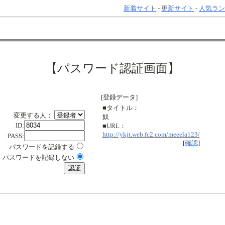
新着サイト
-
更新サイト
-
人気ラ
【パスワード認証画面】
[登録データ]
■タイトル：
変更する人：
奴
ID:
■URL：
http://ykjt.web.fc2.com/meeela123/
PASS:
[
確認
]
パスワードを記録する
パスワードを記録しない