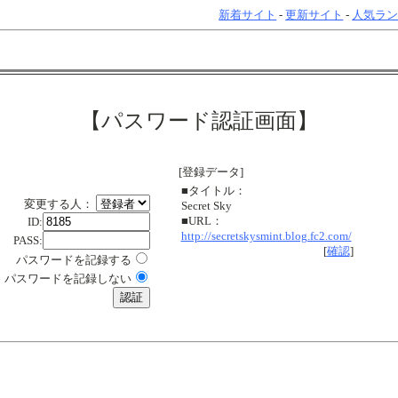
新着サイト
-
更新サイト
-
人気ラ
【パスワード認証画面】
[登録データ]
■タイトル：
変更する人：
Secret Sky
■URL：
ID:
http://secretskysmint.blog.fc2.com/
PASS:
[
確認
]
パスワードを記録する
パスワードを記録しない