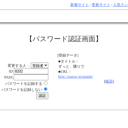
新着サイト
-
更新サイト
-
人気ラ
【パスワード認証画面】
[登録データ]
■タイトル：
変更する人：
ずっと、隣りで
ID:
■URL：
http://nanos.jp/rinade/
PASS:
[
確認
]
パスワードを記録する
パスワードを記録しない