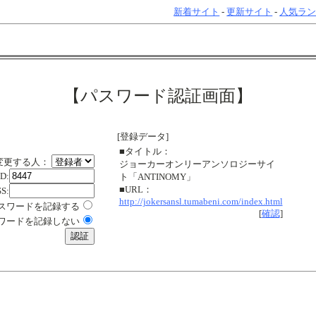
新着サイト
-
更新サイト
-
人気ラ
【パスワード認証画面】
[登録データ]
■タイトル：
変更する人：
ジョーカーオンリーアンソロジーサイ
ID:
ト「ANTINOMY」
■URL：
S:
http://jokersansl.tumabeni.com/index.html
スワードを記録する
[
確認
]
ワードを記録しない