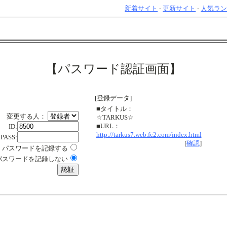
新着サイト
-
更新サイト
-
人気ラ
【パスワード認証画面】
[登録データ]
■タイトル：
変更する人：
☆TARKUS☆
■URL：
ID:
http://tarkus7.web.fc2.com/index.html
PASS:
[
確認
]
パスワードを記録する
パスワードを記録しない