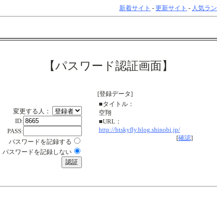
新着サイト
-
更新サイト
-
人気ラ
【パスワード認証画面】
[登録データ]
■タイトル：
変更する人：
空翔
ID:
■URL：
http://btskyfly.blog.shinobi.jp/
PASS:
[
確認
]
パスワードを記録する
パスワードを記録しない