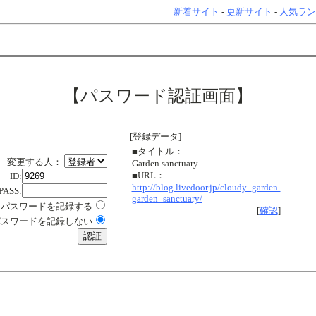
新着サイト
-
更新サイト
-
人気ラ
【パスワード認証画面】
[登録データ]
■タイトル：
変更する人：
Garden sanctuary
■URL：
ID:
http://blog.livedoor.jp/cloudy_garden-
PASS:
garden_sanctuary/
パスワードを記録する
[
確認
]
パスワードを記録しない