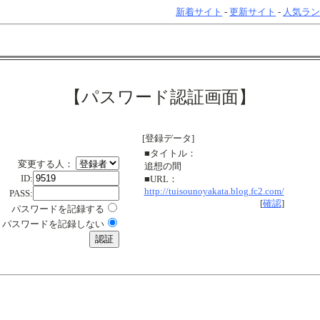
新着サイト
-
更新サイト
-
人気ラ
【パスワード認証画面】
[登録データ]
■タイトル：
変更する人：
追想の間
ID:
■URL：
http://tuisounoyakata.blog.fc2.com/
PASS:
[
確認
]
パスワードを記録する
パスワードを記録しない