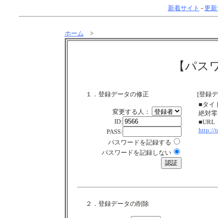
新着サイト
-
更新
ホーム
>
【パス
１．登録データの修正
[登録デ
■タイ
変更する人：
絶対零
ID:
■URL
http://
PASS:
パスワードを記録する
パスワードを記録しない
２．登録データの削除