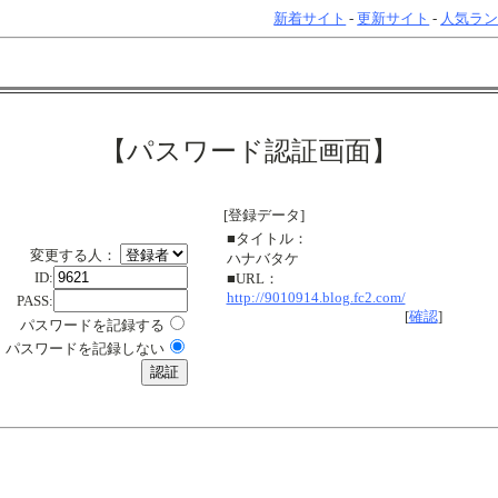
新着サイト
-
更新サイト
-
人気ラ
【パスワード認証画面】
[登録データ]
■タイトル：
変更する人：
ハナバタケ
ID:
■URL：
http://9010914.blog.fc2.com/
PASS:
[
確認
]
パスワードを記録する
パスワードを記録しない