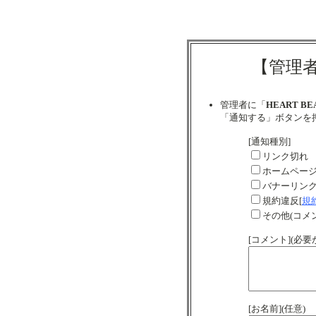
【管理
管理者に「
HEART BE
「通知する」ボタンを
[通知種別]
リンク切れ
ホームペー
バナーリン
規約違反[
規
その他(コメ
[コメント](必
[お名前](任意)